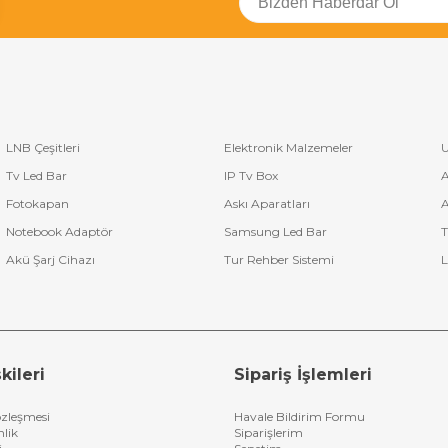
LNB Çeşitleri
Elektronik Malzemeler
U
Tv Led Bar
IP Tv Box
A
Fotokapan
Askı Aparatları
A
Notebook Adaptör
Samsung Led Bar
T
Akü Şarj Cihazı
Tur Rehber Sistemi
L
kileri
Sipariş İşlemleri
özleşmesi
Havale Bildirim Formu
nlik
Siparişlerim