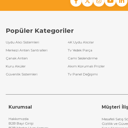
Popüler Kategoriler
Uydu Alıcı Sistemleri
4K Uydu Alıcılar
Merkezi Anten Santralleri
Tv Yedek Parça
Çanak Anten
Cami Seslendirme
Kuru Aküler
Akım Korumalı Prizler
Güvenlik Sistemleri
Tv Panel Değişimi
Kurumsal
Müşteri İliş
Hakkımızda
Mesafeli Satış S
B2B Bayi Girişi
Gizlilik ve Güve
B2B Merter Uygulaması