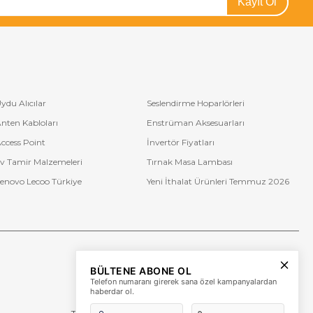
Kayıt Ol
ydu Alıcılar
Seslendirme Hoparlörleri
nten Kabloları
Enstrüman Aksesuarları
ccess Point
İnvertör Fiyatları
v Tamir Malzemeleri
Tırnak Masa Lambası
enovo Lecoo Türkiye
Yeni İthalat Ürünleri Temmuz 2026
Bize Ulaşın
BÜLTENE ABONE OL
+90 (850) 473 08 08
Telefon numaranı girerek sana özel kampanyalardan
haberdar ol.