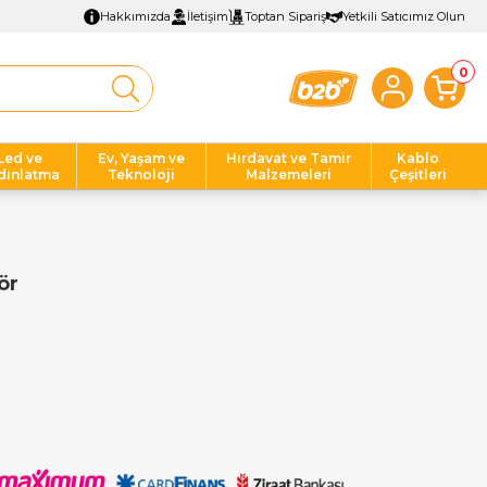
Hakkımızda
İletişim
Toptan Sipariş
Yetkili Satıcımız Olun
0
Led ve
Ev, Yaşam ve
Hırdavat ve Tamir
Kablo
dınlatma
Teknoloji
Malzemeleri
Çeşitleri
ör