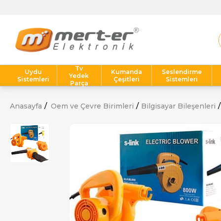
Tv
Uydu
Kumanda
Seslendirme
Yedek
Sistemleri
Çeşitleri
Sistemleri
Parça
Anasayfa
Oem ve Çevre Birimleri
Bilgisayar Bileşenleri