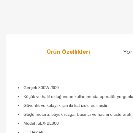
Ürün Özellikleri
Yor
Gerçek 800W /600
Küçük ve hafif olduğundan kullanımında operatör yorgunl
Güvenlik ve kolaylık için iki kat izole edilmiştir.
Güçlü motoru, büyük rüzgar basıncı ve hacmi oluşturarak iki
Model :SLX-BL800
CE Belgeli