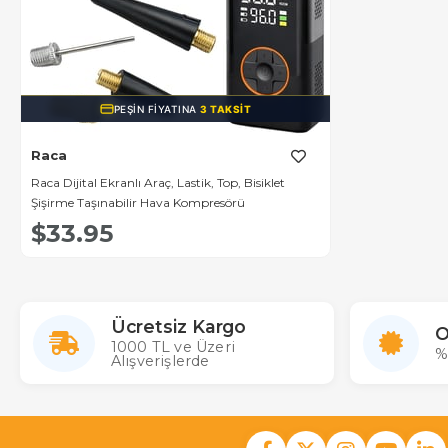
PEŞIN FIYATINA
3 TAKSIT
Raca
Raca Dijital Ekranlı Araç, Lastik, Top, Bisiklet
Şişirme Taşınabilir Hava Kompresörü
$33.95
Ücretsiz Kargo
O
1000 TL ve Üzeri
%
Alışverişlerde