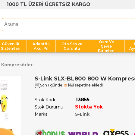
1000 TL ÜZERİ ÜCRETSİZ KARGO
Oem Ve
Güvenlik
Adaptör,
Oto Ses ve
Çevre
Sistemleri
Akü, Pil
Görüntü
Ay
Birimleri
Kompresörler
S-Link SLX-BL800 800 W Kompres
Son 1 günde
19
kişi sepetine ekledi!
13855
Stok Kodu
Stokta Yok
Stok Durumu
:
Marka
:
S-Link