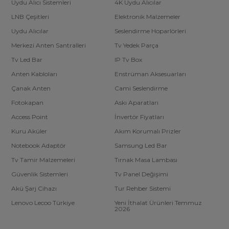
Uydu Alıcı Sistemleri
4K Uydu Alıcılar
LNB Çeşitleri
Elektronik Malzemeler
Uydu Alıcılar
Seslendirme Hoparlörleri
Merkezi Anten Santralleri
Tv Yedek Parça
Tv Led Bar
IP Tv Box
Anten Kabloları
Enstrüman Aksesuarları
Çanak Anten
Cami Seslendirme
Fotokapan
Askı Aparatları
Access Point
İnvertör Fiyatları
Kuru Aküler
Akım Korumalı Prizler
Notebook Adaptör
Samsung Led Bar
Tv Tamir Malzemeleri
Tırnak Masa Lambası
Güvenlik Sistemleri
Tv Panel Değişimi
Akü Şarj Cihazı
Tur Rehber Sistemi
Lenovo Lecoo Türkiye
Yeni İthalat Ürünleri Temmuz
2026