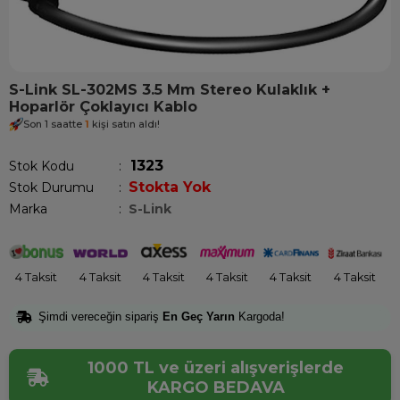
S-Link SL-302MS 3.5 Mm Stereo Kulaklık +
Hoparlör Çoklayıcı Kablo
Son 1 saatte
1
kişi satın aldı!
1323
Stok Kodu
Stokta Yok
Stok Durumu
:
Marka
:
S-Link
4 Taksit
4 Taksit
4 Taksit
4 Taksit
4 Taksit
4 Taksit
Şimdi vereceğin sipariş
En Geç Yarın
Kargoda!
1000 TL ve üzeri alışverişlerde
KARGO BEDAVA