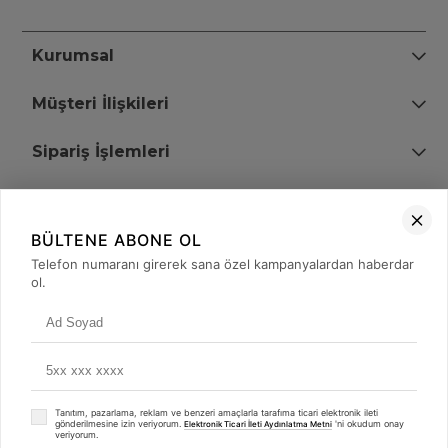
Kurumsal
Müşteri İlişkileri
Sipariş İşlemleri
Bize Ulaşın
BÜLTENE ABONE OL
+90 (850) 473 08 08
Telefon numaranı girerek sana özel kampanyalardan haberdar
ol.
Tevfik Bey Mah. Dr. Ali Demir Cd. No:51 Kat:2 Kobi İş Merkezi
Küçükçekmece / İstanbul
Tanıtım, pazarlama, reklam ve benzeri amaçlarla tarafıma ticari elektronik ileti
gönderilmesine izin veriyorum.
'ni okudum onay
Elektronik Ticari İleti Aydınlatma Metni
veriyorum.