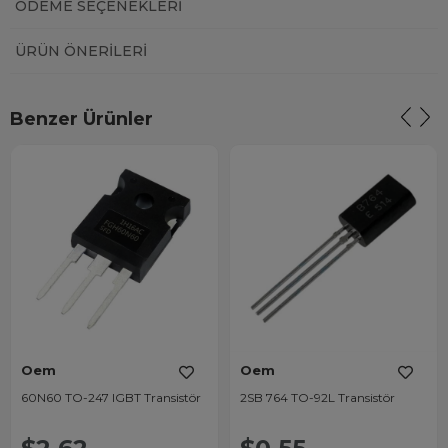
ÖDEME SEÇENEKLERI
ÜRÜN ÖNERILERI
Benzer Ürünler
Oem
Oem
60N60 TO-247 IGBT Transistör
2SB 764 TO-92L Transistör