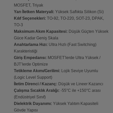
MOSFET, Triyak
Yarı İletken Materyali:
Yüksek Saflıkta Silikon (Si)
Kılıf Seçenekleri:
TO-92, TO-220, SOT-23, DPAK,
TO-3
Maksimum Akım Kapasitesi:
Düşük Güçten Yüksek
Güce Kadar Geniş Skala
Anahtarlama Hızı:
Ultra Hızlı (Fast Switching)
Karakteristiği
Giriş Empedansı:
MOSFET'lerde Ultra Yüksek /
BJT'lerde Optimize
Tetikleme Akımı/Gerilimi:
Lojik Seviye Uyumlu
(Logic Level Support)
İletim Direnci / Kazanç:
Düşük ve Lineer Kazancı
Çalışma Sıcaklık Aralığı:
-55°C ile +150°C arası
(Endüstriyel Sınıf)
Dielektrik Dayanımı:
Yüksek Yalıtım Kapasiteli
Gövde Yapısı