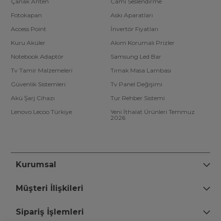
Çanak Anten
Cami Seslendirme
Fotokapan
Askı Aparatları
Access Point
İnvertör Fiyatları
Kuru Aküler
Akım Korumalı Prizler
Notebook Adaptör
Samsung Led Bar
Tv Tamir Malzemeleri
Tırnak Masa Lambası
Güvenlik Sistemleri
Tv Panel Değişimi
Akü Şarj Cihazı
Tur Rehber Sistemi
Lenovo Lecoo Türkiye
Yeni İthalat Ürünleri Temmuz
2026
Kurumsal
Müşteri İlişkileri
Sipariş İşlemleri