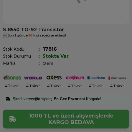
S 8550 TO-92 Transistör
Son 1 günde
16
kişi sepetine ekledi!
17816
Stok Kodu
Stokta Var
Stok Durumu
:
Marka
:
Oem
4 Taksit
4 Taksit
4 Taksit
4 Taksit
4 Taksit
4 Taksit
Şimdi vereceğin sipariş
En Geç Pazartesi
Kargoda!
1000 TL ve üzeri alışverişlerde
KARGO BEDAVA