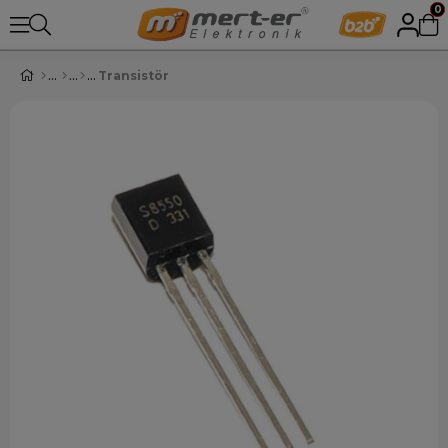
0
Transistör