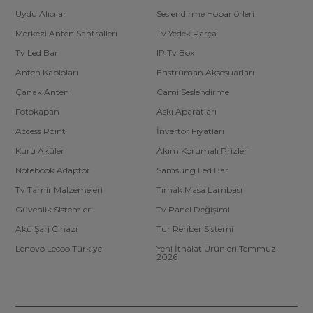
Uydu Alıcılar
Seslendirme Hoparlörleri
Merkezi Anten Santralleri
Tv Yedek Parça
Tv Led Bar
IP Tv Box
Anten Kabloları
Enstrüman Aksesuarları
Çanak Anten
Cami Seslendirme
Fotokapan
Askı Aparatları
Access Point
İnvertör Fiyatları
Kuru Aküler
Akım Korumalı Prizler
Notebook Adaptör
Samsung Led Bar
Tv Tamir Malzemeleri
Tırnak Masa Lambası
Güvenlik Sistemleri
Tv Panel Değişimi
Akü Şarj Cihazı
Tur Rehber Sistemi
Lenovo Lecoo Türkiye
Yeni İthalat Ürünleri Temmuz
2026