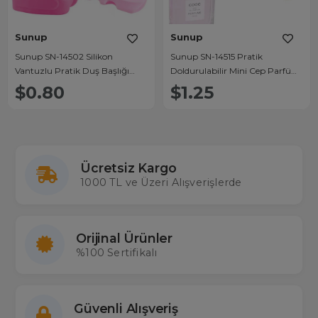
Sunup
Sunup
Sunup SN-14502 Silikon
Sunup SN-14515 Pratik
Vantuzlu Pratik Duş Başlığı
Doldurulabilir Mini Cep Parfüm
Tutucu
Şişesi Alüminyum (5ML)
$0.80
$1.25
Ücretsiz Kargo
1000 TL ve Üzeri Alışverişlerde
Orijinal Ürünler
%100 Sertifikalı
Güvenli Alışveriş