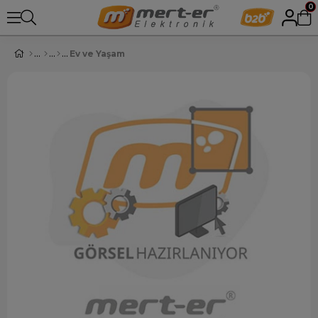
0
Ev ve Yaşam