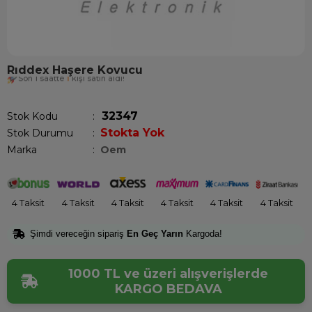
Rıddex Haşere Kovucu
Son 1 saatte
1
kişi satın aldı!
32347
Stok Kodu
Stokta Yok
Stok Durumu
:
Marka
:
Oem
4 Taksit
4 Taksit
4 Taksit
4 Taksit
4 Taksit
4 Taksit
Şimdi vereceğin sipariş
En Geç Yarın
Kargoda!
1000 TL ve üzeri alışverişlerde
KARGO BEDAVA