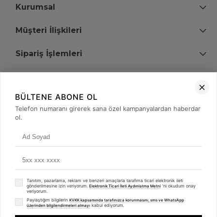
Kurumsal
Müşteri İlişkileri
Sipariş İşlemleri
Bize Ulaşın
BÜLTENE ABONE OL
+90 (850) 473 08 08
Telefon numaranı girerek sana özel kampanyalardan haberdar
ol.
Tevfik Bey Mah. Dr. Ali Demir Cd. No:51 Kat:2 Kobi İş Merkezi
Küçükçekmece / İstanbul
Tanıtım, pazarlama, reklam ve benzeri amaçlarla tarafıma ticari elektronik ileti
gönderilmesine izin veriyorum.
'ni okudum onay
Elektronik Ticari İleti Aydınlatma Metni
veriyorum.
Paylaştığım bilgilerin
KVKK kapsamında tarafınızca korunmasını, sms ve WhatsApp
kabul ediyorum.
üzerinden bilgilendirmeleri almayı
© 2008 - 2026
merterelektronik.com