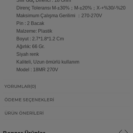
Sıfır Güç Direnci : 18 Ohm
Direnç Toleransı M-±30%；M-±20%；X-+%30/-%20
Maksimum Çalışma Gerilimi ：270-270V
Pin : 2 Bacak
Malzeme: Plastik
Boyut : 2.7*1.8*1.2 Cm
Ağırlık: 66 Gr.
Siyah renk
Kaliteli, Uzun ömürlü kullanım
Model : 18MR 270V
YORUMLAR
(0)
ÖDEME SEÇENEKLERI
ÜRÜN ÖNERILERI