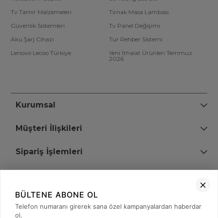
Tv Tamir Malzemeleri
Tırnak Masa Lambası
Güvenlik Sistemleri
Tv Panel Değişimi
Akü Şarj Cihazı
Tur Rehber Sistemi
Lenovo Lecoo Türkiye
Yeni İthalat Ürünleri Temmuz
2026
Kurumsal
Müşteri İlişkileri
Sipariş İşlemleri
Bize Ulaşın
BÜLTENE ABONE OL
+90 (850) 473 08 08
Telefon numaranı girerek sana özel kampanyalardan haberdar
ol.
Tevfik Bey Mah. Dr. Ali Demir Cd. No:51 Kat:2 Kobi İş Merkezi