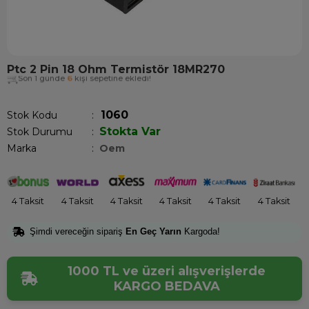
Ptc 2 Pin 18 Ohm Termistör 18MR270
Son 1 günde
6
kişi sepetine ekledi!
1060
Stok Kodu
Stokta Var
Stok Durumu
:
Marka
:
Oem
4 Taksit
4 Taksit
4 Taksit
4 Taksit
4 Taksit
4 Taksit
Şimdi vereceğin sipariş
En Geç Yarın
Kargoda!
1000 TL ve üzeri alışverişlerde
KARGO BEDAVA