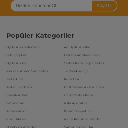
Kayıt Ol
Popüler Kategoriler
Uydu Alıcı Sistemleri
4K Uydu Alıcılar
LNB Çeşitleri
Elektronik Malzemeler
Uydu Alıcılar
Seslendirme Hoparlörleri
Merkezi Anten Santralleri
Tv Yedek Parça
Tv Led Bar
IP Tv Box
Anten Kabloları
Enstrüman Aksesuarları
Çanak Anten
Cami Seslendirme
Fotokapan
Askı Aparatları
Access Point
İnvertör Fiyatları
Kuru Aküler
Akım Korumalı Prizler
Notebook Adaptör
Samsung Led Bar