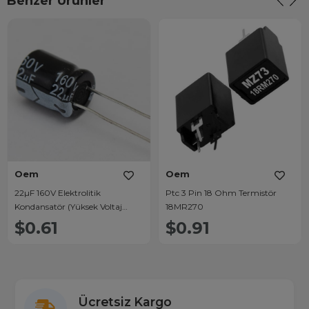
Benzer Ürünler
Oem
Oem
22µF 160V Elektrolitik
Ptc 3 Pin 18 Ohm Termistör
Kondansatör (Yüksek Voltaj
18MR270
Dayanımlı)
$0.61
$0.91
Ücretsiz Kargo