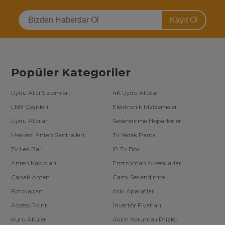
Kayıt Ol
Popüler Kategoriler
Uydu Alıcı Sistemleri
4K Uydu Alıcılar
LNB Çeşitleri
Elektronik Malzemeler
Uydu Alıcılar
Seslendirme Hoparlörleri
Merkezi Anten Santralleri
Tv Yedek Parça
Tv Led Bar
IP Tv Box
Anten Kabloları
Enstrüman Aksesuarları
Çanak Anten
Cami Seslendirme
Fotokapan
Askı Aparatları
Access Point
İnvertör Fiyatları
Kuru Aküler
Akım Korumalı Prizler