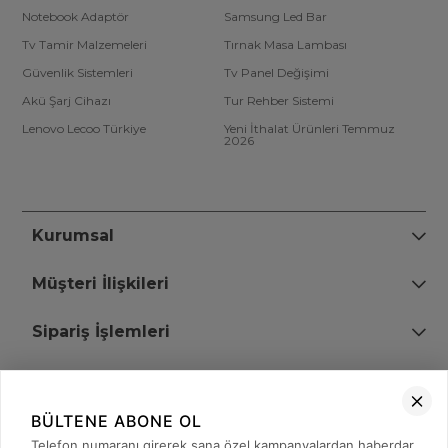
Notebook Adaptör
Samsung Led Bar
Tv Tamir Malzemeleri
Tırnak Masa Lambası
Güvenlik Sistemleri
Tv Panel Değişimi
Akü Şarj Cihazı
Tur Rehber Sistemi
Lenovo Lecoo Türkiye
Yeni İthalat Ürünleri Temmuz
2026
Kurumsal
Müşteri İlişkileri
Sipariş İşlemleri
Bize Ulaşın
BÜLTENE ABONE OL
+90 (850) 473 08 08
Telefon numaranı girerek sana özel kampanyalardan haberdar