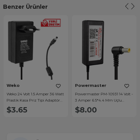
Benzer Ürünler
Weko
Powermaster
Weko 24 Volt 1.5 Amper 36 Watt
Powermaster PM-10931 14 Volt -
Plastik Kasa Priz Tipi Adaptör
3 Amper 6.5*4.4 Mm Uçlu
(5.5x2.5 Uçlu)
Plastik Kasa Masaüstü Adaptör
$3.65
$8.00
(Samsung Monitör)