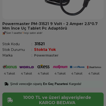
Powermaster PM-31521 9 Volt - 2 Amper 2.5*0.7
Mm İnce Uç Tablet Pc Adaptörü
Son 1 saatte
1
kişi satın aldı!
31521
Stok Kodu
Stokta Yok
Stok Durumu
:
Marka
:
Powermaster
4 Taksit
4 Taksit
4 Taksit
4 Taksit
4 Taksit
4 Taksit
Şimdi vereceğin sipariş
En Geç Pazartesi
Kargoda!
1000 TL ve üzeri alışverişlerde
KARGO BEDAVA