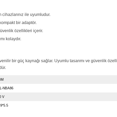
 cihazlarınız ile uyumludur.
ompakt bir adaptör.
enlik özellikleri içerir.
ımı kolaydır.
ilir bir güç kaynağı sağlar. Uyumlu tasarımı ve güvenlik özellik
dür.
BM
L-NBA86
0 V
.9*5.5