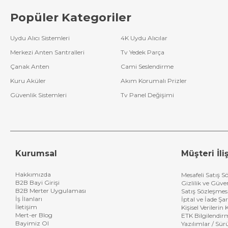
Popüler Kategoriler
Uydu Alıcı Sistemleri
4K Uydu Alıcılar
Merkezi Anten Santralleri
Tv Yedek Parça
Çanak Anten
Cami Seslendirme
Kuru Aküler
Akım Korumalı Prizler
Güvenlik Sistemleri
Tv Panel Değişimi
Kurumsal
Müşteri İliş
Hakkımızda
Mesafeli Satış S
B2B Bayi Girişi
Gizlilik ve Güve
B2B Merter Uygulaması
Satış Sözleşmes
İş İlanları
İptal ve İade Şar
İletişim
Kişisel Verileri
Mert-er Blog
ETK Bilgilendir
Bayimiz Ol
Yazılımlar / Sür