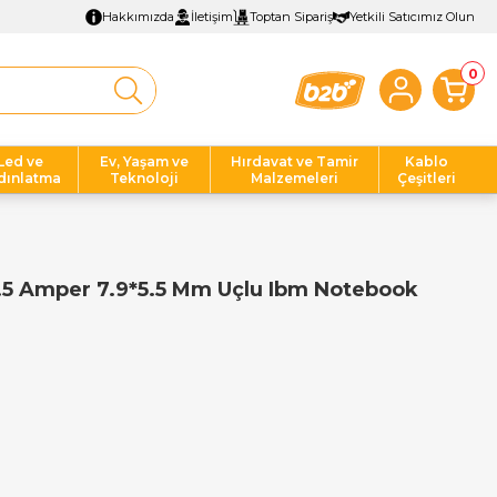
Hakkımızda
İletişim
Toptan Sipariş
Yetkili Satıcımız Olun
0
Led ve
Ev, Yaşam ve
Hırdavat ve Tamir
Kablo
dınlatma
Teknoloji
Malzemeleri
Çeşitleri
.5 Amper 7.9*5.5 Mm Uçlu Ibm Notebook