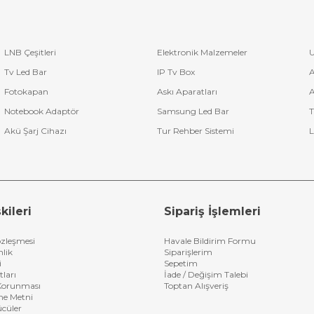
LNB Çeşitleri
Elektronik Malzemeler
U
Tv Led Bar
IP Tv Box
A
Fotokapan
Askı Aparatları
A
Notebook Adaptör
Samsung Led Bar
T
Akü Şarj Cihazı
Tur Rehber Sistemi
L
kileri
Sipariş İşlemleri
özleşmesi
Havale Bildirim Formu
nlik
Siparişlerim
i
Sepetim
tları
İade / Değişim Talebi
n Korunması
Toptan Alışveriş
me Metni
ücüler