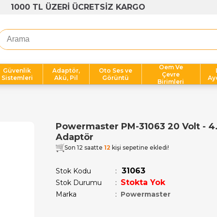
1000 TL ÜZERİ ÜCRETSİZ KARGO
Oem Ve
Güvenlik
Adaptör,
Oto Ses ve
Çevre
Sistemleri
Akü, Pil
Görüntü
Ay
Birimleri
Powermaster PM-31063 20 Volt - 4
Adaptör
Son 12 saatte
12
kişi sepetine ekledi!
31063
Stok Kodu
Stokta Yok
Stok Durumu
:
Marka
:
Powermaster