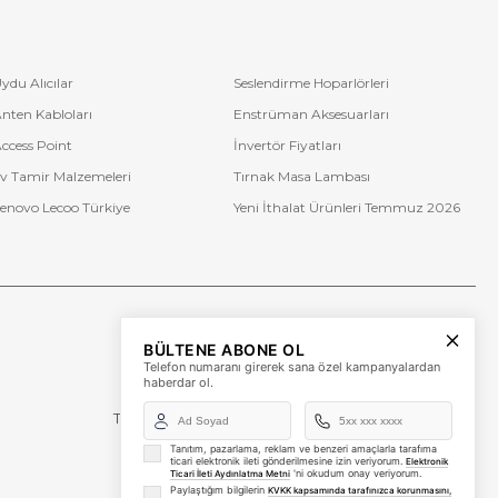
ydu Alıcılar
Seslendirme Hoparlörleri
nten Kabloları
Enstrüman Aksesuarları
ccess Point
İnvertör Fiyatları
v Tamir Malzemeleri
Tırnak Masa Lambası
enovo Lecoo Türkiye
Yeni İthalat Ürünleri Temmuz 2026
Bize Ulaşın
BÜLTENE ABONE OL
+90 (850) 473 08 08
Telefon numaranı girerek sana özel kampanyalardan
haberdar ol.
Tevfik Bey Mah. Dr. Ali Demir Cd. No:51 Kat:2 Kobi İş
Merkezi
Küçükçekmece / İstanbul
Tanıtım, pazarlama, reklam ve benzeri amaçlarla tarafıma
ticari elektronik ileti gönderilmesine izin veriyorum.
Elektronik
'ni okudum onay veriyorum.
Ticari İleti Aydınlatma Metni
Paylaştığım bilgilerin
KVKK kapsamında tarafınızca korunmasını,