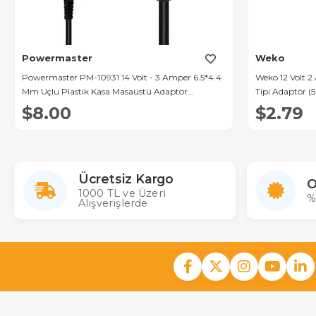
Powermaster
Weko
Powermaster PM-10931 14 Volt - 3 Amper 6.5*4.4
Weko 12 Volt 2
Mm Uçlu Plastik Kasa Masaüstü Adaptör
Tipi Adaptör (5
(Samsung Monitör)
$8.00
$2.79
Ücretsiz Kargo
O
1000 TL ve Üzeri
%
Alışverişlerde