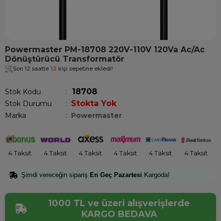
Powermaster PM-18708 220V-110V 120Va Ac/Ac
Dönüştürücü Transformatör
Son 12 saatte
12
kişi sepetine ekledi!
18708
Stok Kodu
Stokta Yok
Stok Durumu
:
Marka
:
Powermaster
4 Taksit
4 Taksit
4 Taksit
4 Taksit
4 Taksit
4 Taksit
Şimdi vereceğin sipariş
En Geç Pazartesi
Kargoda!
1000 TL ve üzeri alışverişlerde
KARGO BEDAVA