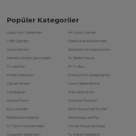
Popüler Kategoriler
Uydu Alıcı Sistemleri
4K Uydu Alıcılar
LNB Çeşitleri
Elektronik Malzemeler
Uydu Alıcılar
Seslendirme Hoparlörleri
Merkezi Anten Santralleri
Tv Yedek Parça
Tv Led Bar
IP Tv Box
Anten Kabloları
Enstrüman Aksesuarları
Çanak Anten
Cami Seslendirme
Fotokapan
Askı Aparatları
Access Point
İnvertör Fiyatları
Kuru Aküler
Akım Korumalı Prizler
Notebook Adaptör
Samsung Led Bar
Tv Tamir Malzemeleri
Tırnak Masa Lambası
Güvenlik Sistemleri
Tv Panel Değişimi