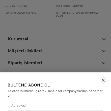
Akü Şarj Cihazı
Tur Rehber Sistemi
Lenovo Lecoo Türkiye
Yeni İthalat Ürünleri Temmuz
2026
Kurumsal
Müşteri İlişkileri
Sipariş İşlemleri
Bize Ulaşın
BÜLTENE ABONE OL
+90 (850) 473 08 08
Telefon numaranı girerek sana özel kampanyalardan haberdar
ol.
Tevfik Bey Mah. Dr. Ali Demir Cd. No:51 Kat:2 Kobi İş Merkezi
Küçükçekmece / İstanbul