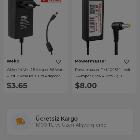
Weko
Powermaster
Weko 24 Volt 1.5 Amper 36 Watt
Powermaster PM-10931 14 Volt -
Plastik Kasa Priz Tipi Adaptör
3 Amper 6.5*4.4 Mm Uçlu
(5.5x2.5 Uçlu)
Plastik Kasa Masaüstü Adaptör
$3.65
$8.00
(Samsung Monitör)
Ücretsiz Kargo
1000 TL ve Üzeri Alışverişlerde