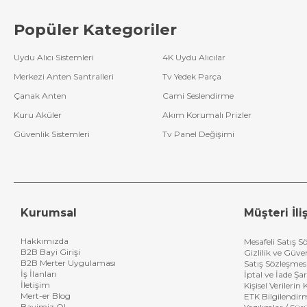
Popüler Kategoriler
Uydu Alıcı Sistemleri
4K Uydu Alıcılar
Merkezi Anten Santralleri
Tv Yedek Parça
Çanak Anten
Cami Seslendirme
Kuru Aküler
Akım Korumalı Prizler
Güvenlik Sistemleri
Tv Panel Değişimi
Kurumsal
Müşteri İliş
Hakkımızda
Mesafeli Satış S
B2B Bayi Girişi
Gizlilik ve Güve
B2B Merter Uygulaması
Satış Sözleşmes
İş İlanları
İptal ve İade Şar
İletişim
Kişisel Verileri
Mert-er Blog
ETK Bilgilendir
Bayimiz Ol