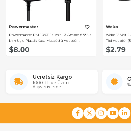
Powermaster
Weko
Powermaster PM-10931 14 Volt - 3 Amper 6.5*4.4
Weko 12 Volt 2
Mm Uçlu Plastik Kasa Masaüstü Adaptör
Tipi Adaptör (5
(Samsung Monitör)
$8.00
$2.79
Ücretsiz Kargo
O
1000 TL ve Üzeri
%
Alışverişlerde