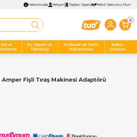
Hakkımızda
İletişim
Toptan Sipariş
Yetkili Satıcımız Olun
0
Led ve
Ev, Yaşam ve
Hırdavat ve Tamir
Kablo
dınlatma
Teknoloji
Malzemeleri
Çeşitleri
 Amper Fişli Tıraş Makinesi Adaptörü