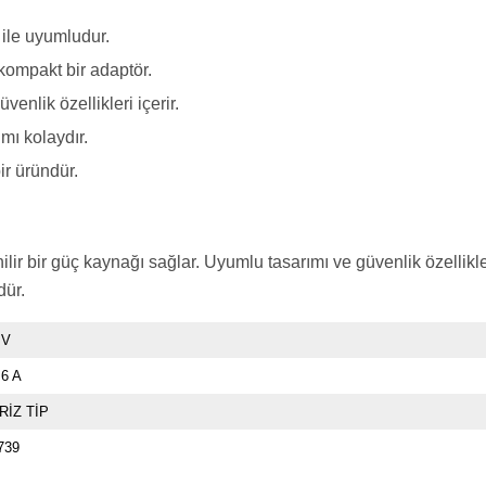
ile uyumludur.
ompakt bir adaptör.
enlik özellikleri içerir.
ımı kolaydır.
ir üründür.
ir bir güç kaynağı sağlar. Uyumlu tasarımı ve güvenlik özellikler
dür.
 V
.6 A
RİZ TİP
739