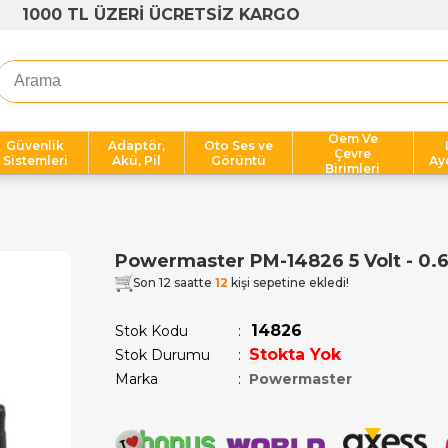
1000 TL ÜZERİ ÜCRETSİZ KARGO
Oem Ve
Güvenlik
Adaptör,
Oto Ses ve
Çevre
Sistemleri
Akü, Pil
Görüntü
Ay
Birimleri
Powermaster PM-14826 5 Volt - 0.6
Son 12 saatte
12
kişi sepetine ekledi!
14826
Stok Kodu
Stokta Yok
Stok Durumu
:
Marka
:
Powermaster