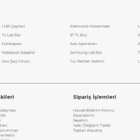
LNB Çeşitleri
Elektronik Malzemeler
U
Tv Led Bar
IP Tv Box
A
Fotokapan
Askı Aparatları
A
Notebook Adaptör
Samsung Led Bar
T
Akü Şarj Cihazı
Tur Rehber Sistemi
L
kileri
Sipariş İşlemleri
özleşmesi
Havale Bildirim Formu
nlik
Siparişlerim
i
Sepetim
tları
İade / Değişim Talebi
n Korunması
Toptan Alışveriş
me Metni