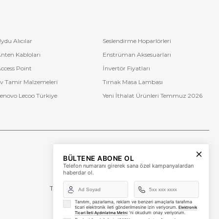
ydu Alıcılar
Seslendirme Hoparlörleri
nten Kabloları
Enstrüman Aksesuarları
ccess Point
İnvertör Fiyatları
v Tamir Malzemeleri
Tırnak Masa Lambası
enovo Lecoo Türkiye
Yeni İthalat Ürünleri Temmuz 2026
Bize Ulaşın
BÜLTENE ABONE OL
+90 (850) 473 08 08
Telefon numaranı girerek sana özel kampanyalardan
haberdar ol.
Tevfik Bey Mah. Dr. Ali Demir Cd. No:51 Kat:2 Kobi İş
Merkezi
Küçükçekmece / İstanbul
Tanıtım, pazarlama, reklam ve benzeri amaçlarla tarafıma
ticari elektronik ileti gönderilmesine izin veriyorum.
Elektronik
'ni okudum onay veriyorum.
Ticari İleti Aydınlatma Metni