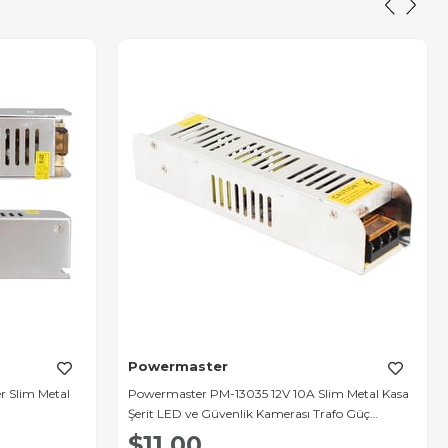
Powermaster
r Slim Metal
Powermaster PM-13035 12V 10A Slim Metal Kasa
Şerit LED ve Güvenlik Kamerası Trafo Güç
Kaynağı
$11.00