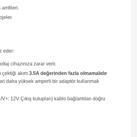
amfileri.
jeler.
z eder:
taj cihazınıza zarar verir.
 çektiği akım
3.5A değerinden fazla olmamalıdır
ndan daha yüksek amperli bir adaptör kullanmak
V+: 12V Çıkış kutupları) kablo bağlantıları doğru