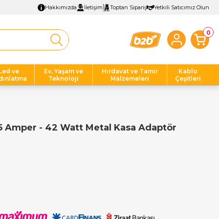
Hakkımızda
İletişim
Toptan Sipariş
Yetkili Satıcımız Olun
0
Led ve
Ev, Yaşam ve
Hırdavat ve Tamir
Kablo
dınlatma
Teknoloji
Malzemeleri
Çeşitleri
5 Amper - 42 Watt Metal Kasa Adaptör