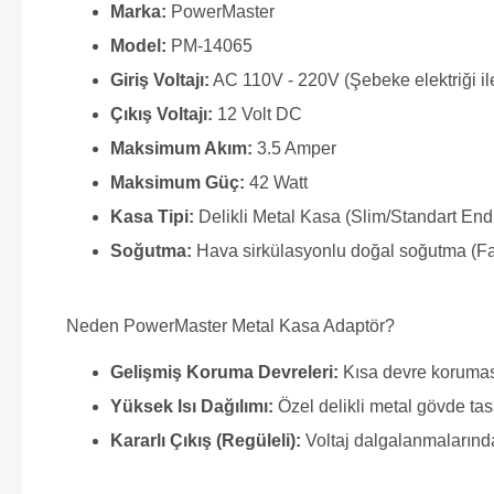
Marka:
PowerMaster
Model:
PM-14065
Giriş Voltajı:
AC 110V - 220V (Şebeke elektriği il
Çıkış Voltajı:
12 Volt DC
Maksimum Akım:
3.5 Amper
Maksimum Güç:
42 Watt
Kasa Tipi:
Delikli Metal Kasa (Slim/Standart Endü
Soğutma:
Hava sirkülasyonlu doğal soğutma (Fa
Neden PowerMaster Metal Kasa Adaptör?
Gelişmiş Koruma Devreleri:
Kısa devre koruması
Yüksek Isı Dağılımı:
Özel delikli metal gövde tasa
Kararlı Çıkış (Regüleli):
Voltaj dalgalanmalarından