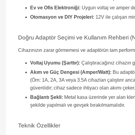
Ev ve Ofis Elektroniği:
Uygun voltaj ve amper değe
Otomasyon ve DIY Projeleri:
12V ile çalışan min
Doğru Adaptör Seçimi ve Kullanım Rehberi (Na
Cihazınızın zarar görmemesi ve adaptörün tam performa
Voltaj Uyumu (Şarttır):
Çalıştıracağınız cihazın gi
Akım ve Güç Dengesi (Amper/Watt):
Bu adaptör
(Örn: 1A, 2A, 3A veya 3.5A cihazları çalıştırır a
güvenlidir; cihaz sadece ihtiyacı olan akımı çeker
Bağlantı Şekli:
Metal kasa üzerinde yer alan klem
şekilde yapılmalı ve gevşek bırakılmamalıdır.
Teknik Özellikler