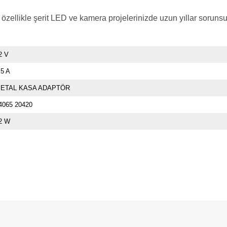
llikle şerit LED ve kamera projelerinizde uzun yıllar sorunsuz
2 V
.5 A
ETAL KASA ADAPTÖR
4065 20420
2 W