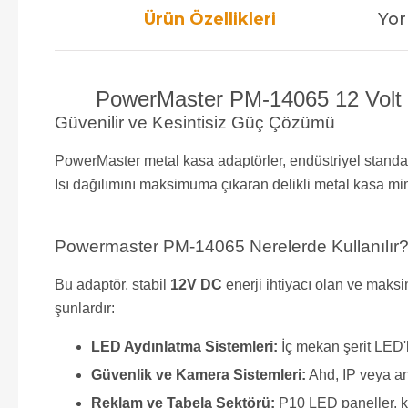
Ürün Özellikleri
Yor
PowerMaster PM-14065 12 Volt 
Güvenilir ve Kesintisiz Güç Çözümü
PowerMaster metal kasa adaptörler, endüstriyel standartla
Isı dağılımını maksimuma çıkaran delikli metal kasa mi
Powermaster PM-14065 Nerelerde Kullanılır? 
Bu adaptör, stabil
12V DC
enerji ihtiyacı olan ve mak
şunlardır:
LED Aydınlatma Sistemleri:
İç mekan şerit LED'l
Güvenlik ve Kamera Sistemleri:
Ahd, IP veya an
Reklam ve Tabela Sektörü:
P10 LED paneller, kay