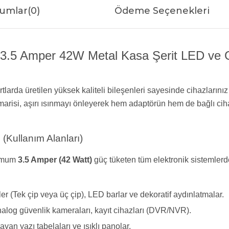
umlar
(0)
Ödeme Seçenekleri
3.5 Amper 42W Metal Kasa Şerit LED ve G
rda üretilen yüksek kaliteli bileşenleri sayesinde cihazlarınız içi
marisi, aşırı ısınmayı önleyerek hem adaptörün hem de bağlı cih
(Kullanım Alanları)
simum
3.5 Amper (42 Watt)
güç tüketen tüm elektronik sistemlerde
er (Tek çip veya üç çip), LED barlar ve dekoratif aydınlatmalar.
alog güvenlik kameraları, kayıt cihazları (DVR/NVR).
an yazı tabelaları ve ışıklı panolar.