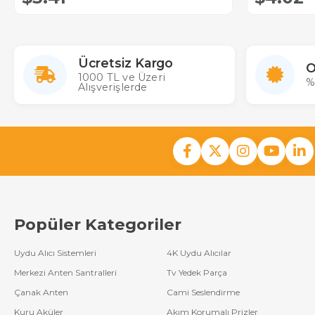
Ücretsiz Kargo
O
1000 TL ve Üzeri
%
Alışverişlerde
Popüler Kategoriler
Uydu Alıcı Sistemleri
4K Uydu Alıcılar
Merkezi Anten Santralleri
Tv Yedek Parça
Çanak Anten
Cami Seslendirme
Kuru Aküler
Akım Korumalı Prizler