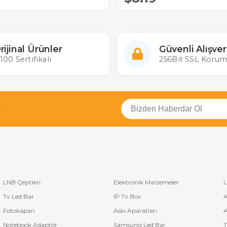
rijinal Ürünler
Güvenli Alışver
100 Sertifikalı
256Bit SSL Korum
LNB Çeşitleri
Elektronik Malzemeler
U
Tv Led Bar
IP Tv Box
A
Fotokapan
Askı Aparatları
A
Notebook Adaptör
Samsung Led Bar
T