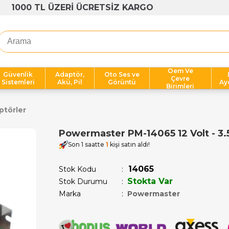
1000 TL ÜZERİ ÜCRETSİZ KARGO
Oem Ve
Güvenlik
Adaptör,
Oto Ses ve
Çevre
Sistemleri
Akü, Pil
Görüntü
Ay
Birimleri
ptörler
Powermaster PM-14065 12 Volt - 3.
Son 1 saatte
1
kişi satın aldı!
14065
Stok Kodu
Stokta Var
Stok Durumu
:
Marka
:
Powermaster