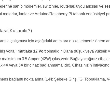
rine sahip modemler, switchler, routerlar, uydu alıcıları ve ses 
i motorlar, fanlar ve Arduino/Raspberry Pi tabanlı endüstriyel pro
sıl Kullanılır?)
nsla çalışması için aşağıdaki adımlara dikkat etmeniz önem ar
riş voltajı
mutlaka 12 Volt
olmalıdır. Daha düşük veya yüksek vol
 maksimum 3.5 Amper (42W) çıkış verir. Bağlayacağınız cihazın
ncak 4A veya 5A bir cihaz bağlanmamalıdır). Cihazınızın ihtiyacı
.
ens bağlantı noktalarına (L-N: Şebeke Girişi, G: Topraklama, V-/