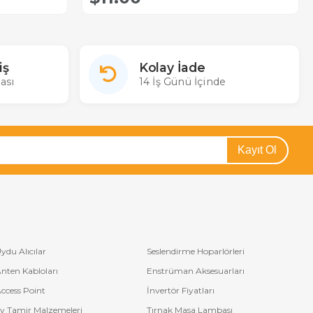
iş
Kolay İade
ası
14 İş Günü İçinde
Kayıt Ol
ydu Alıcılar
Seslendirme Hoparlörleri
nten Kabloları
Enstrüman Aksesuarları
ccess Point
İnvertör Fiyatları
v Tamir Malzemeleri
Tırnak Masa Lambası