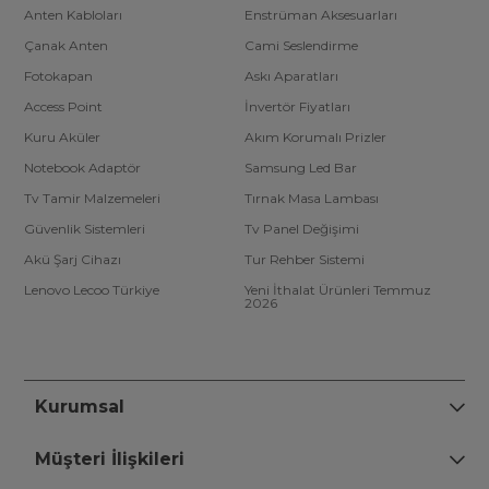
Anten Kabloları
Enstrüman Aksesuarları
Çanak Anten
Cami Seslendirme
Fotokapan
Askı Aparatları
Access Point
İnvertör Fiyatları
Kuru Aküler
Akım Korumalı Prizler
Notebook Adaptör
Samsung Led Bar
Tv Tamir Malzemeleri
Tırnak Masa Lambası
Güvenlik Sistemleri
Tv Panel Değişimi
Akü Şarj Cihazı
Tur Rehber Sistemi
Lenovo Lecoo Türkiye
Yeni İthalat Ürünleri Temmuz
2026
Kurumsal
Müşteri İlişkileri