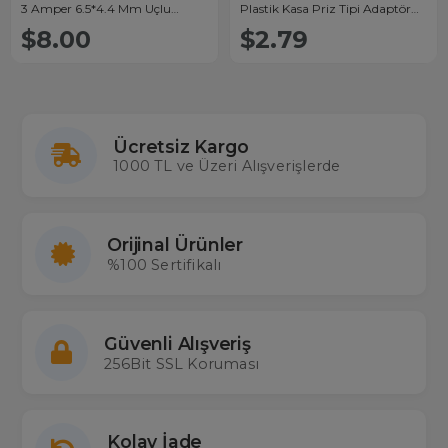
3 Amper 6.5*4.4 Mm Uçlu
Plastik Kasa Priz Tipi Adaptör
Plastik Kasa Masaüstü Adaptör
(5.5x2.5 Uçlu)
$8.00
$2.79
(Samsung Monitör)
Ücretsiz Kargo
1000 TL ve Üzeri Alışverişlerde
Orijinal Ürünler
%100 Sertifikalı
Güvenli Alışveriş
256Bit SSL Koruması
Kolay İade