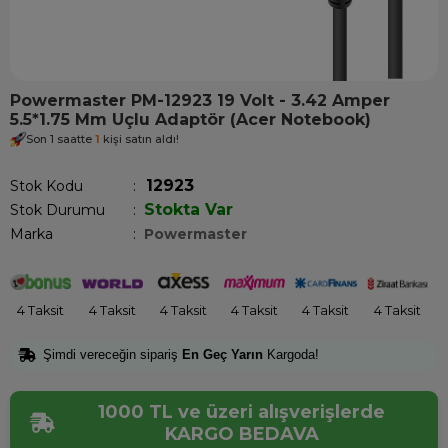
Powermaster PM-12923 19 Volt - 3.42 Amper
5.5*1.75 Mm Uçlu Adaptör (Acer Notebook)
Son 1 saatte
1
kişi satın aldı!
12923
Stok Kodu
Stokta Var
Stok Durumu
:
Marka
:
Powermaster
4 Taksit
4 Taksit
4 Taksit
4 Taksit
4 Taksit
4 Taksit
Şimdi vereceğin sipariş
En Geç Yarın
Kargoda!
1000 TL ve üzeri alışverişlerde
KARGO BEDAVA