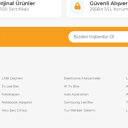
rijinal Ürünler
Güvenli Alışver
100 Sertifikalı
256Bit SSL Korum
LNB Çeşitleri
Elektronik Malzemeler
U
Tv Led Bar
IP Tv Box
A
Fotokapan
Askı Aparatları
A
Notebook Adaptör
Samsung Led Bar
T
Akü Şarj Cihazı
Tur Rehber Sistemi
L