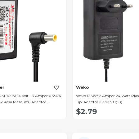
er
Weko
M-10931 14 Volt - 3 Amper 6.5*4.4
Weko 12 Volt 2 Amper 24 Watt Plast
ik Kasa Masaüstü Adaptör
Tipi Adaptör (5.5x2.5 Uçlu)
itör)
$2.79