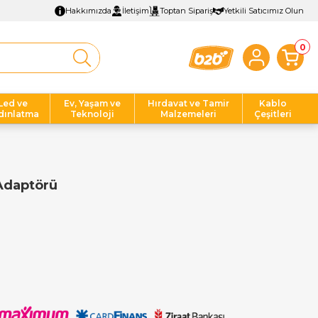
Hakkımızda
İletişim
Toptan Sipariş
Yetkili Satıcımız Olun
0
Led ve
Ev, Yaşam ve
Hırdavat ve Tamir
Kablo
dınlatma
Teknoloji
Malzemeleri
Çeşitleri
Adaptörü