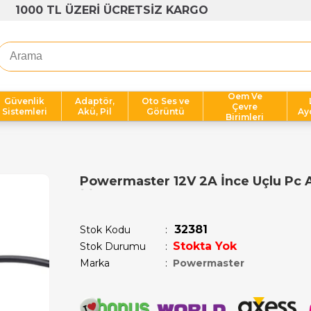
1000 TL ÜZERİ ÜCRETSİZ KARGO
Oem Ve
Güvenlik
Adaptör,
Oto Ses ve
Çevre
Sistemleri
Akü, Pil
Görüntü
Ay
Birimleri
Powermaster 12V 2A İnce Uçlu Pc 
Son 12 saatte
12
kişi sepetine ekledi!
32381
Stok Kodu
Stokta Yok
Stok Durumu
:
Marka
:
Powermaster