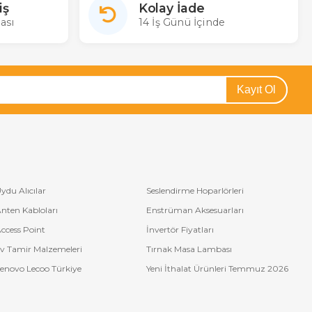
iş
Kolay İade
ası
14 İş Günü İçinde
Kayıt Ol
ydu Alıcılar
Seslendirme Hoparlörleri
nten Kabloları
Enstrüman Aksesuarları
ccess Point
İnvertör Fiyatları
v Tamir Malzemeleri
Tırnak Masa Lambası
enovo Lecoo Türkiye
Yeni İthalat Ürünleri Temmuz 2026