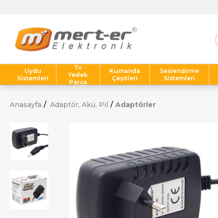
Tv
Uydu
Kumanda
Seslendirme
Yedek
Sistemleri
Çeşitleri
Sistemleri
Parça
Anasayfa
Adaptör, Akü, Pil
Adaptörler