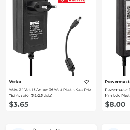
Weko
Powermast
Weko 24 Volt 1.5 Amper 36 Watt Plastik Kasa Priz
Powermaster P
Tipi Adaptör (5.5x2.5 Uçlu)
Mm Uçlu Plast
(Samsung Mon
$3.65
$8.00