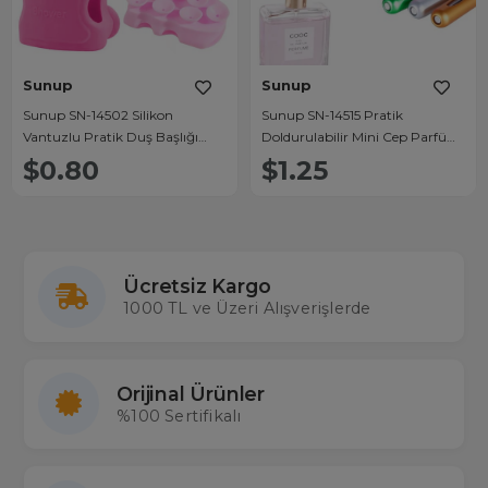
Sunup
Sunup
Sunup SN-14502 Silikon
Sunup SN-14515 Pratik
Vantuzlu Pratik Duş Başlığı
Doldurulabilir Mini Cep Parfüm
Tutucu
Şişesi Alüminyum (5ML)
$0.80
$1.25
Ücretsiz Kargo
1000 TL ve Üzeri Alışverişlerde
Orijinal Ürünler
%100 Sertifikalı