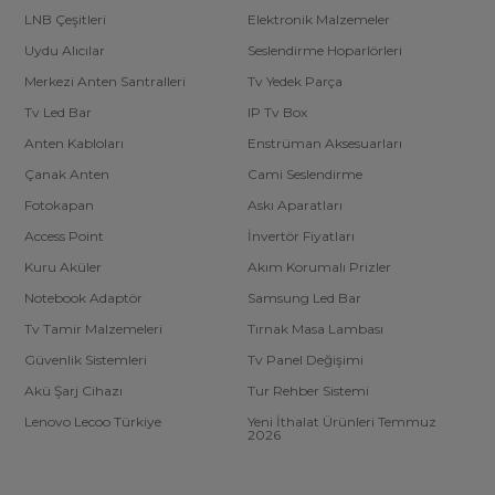
LNB Çeşitleri
Elektronik Malzemeler
Uydu Alıcılar
Seslendirme Hoparlörleri
Merkezi Anten Santralleri
Tv Yedek Parça
Tv Led Bar
IP Tv Box
Anten Kabloları
Enstrüman Aksesuarları
Çanak Anten
Cami Seslendirme
Fotokapan
Askı Aparatları
Access Point
İnvertör Fiyatları
Kuru Aküler
Akım Korumalı Prizler
Notebook Adaptör
Samsung Led Bar
Tv Tamir Malzemeleri
Tırnak Masa Lambası
Güvenlik Sistemleri
Tv Panel Değişimi
Akü Şarj Cihazı
Tur Rehber Sistemi
Lenovo Lecoo Türkiye
Yeni İthalat Ürünleri Temmuz
2026