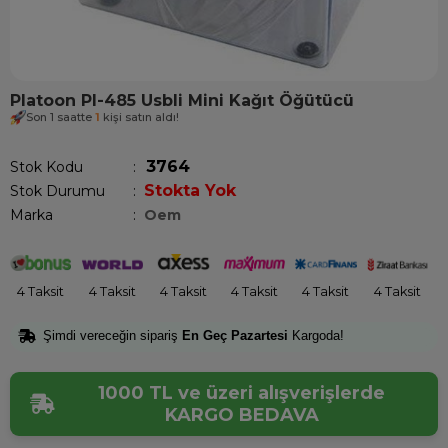
Platoon Pl-485 Usbli Mini Kağıt Öğütücü
Son 1 saatte
1
kişi satın aldı!
3764
Stok Kodu
Stokta Yok
Stok Durumu
:
Marka
:
Oem
4 Taksit
4 Taksit
4 Taksit
4 Taksit
4 Taksit
4 Taksit
Şimdi vereceğin sipariş
En Geç Pazartesi
Kargoda!
1000 TL ve üzeri alışverişlerde
KARGO BEDAVA