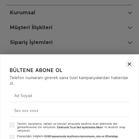
Kurumsal
Müşteri İlişkileri
Sipariş İşlemleri
Bize Ulaşın
BÜLTENE ABONE OL
+90 (850) 473 08 08
Telefon numaranı girerek sana özel kampanyalardan haberdar
ol.
Tevfik Bey Mah. Dr. Ali Demir Cd. No:51 Kat:2 Kobi İş Merkezi
Küçükçekmece / İstanbul
Tanıtım, pazarlama, reklam ve benzeri amaçlarla tarafıma ticari elektronik ileti
gönderilmesine izin veriyorum.
'ni okudum onay
Elektronik Ticari İleti Aydınlatma Metni
veriyorum.
Paylaştığım bilgilerin
KVKK kapsamında tarafınızca korunmasını, sms ve WhatsApp