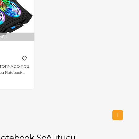
NDI
 TORNADO RGB
ncu Notebook
1
otebook Soğutucu