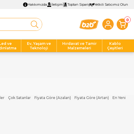
Hakkımızda
İletişim
Toptan Sipariş
Yetkili Satıcımız Olun
0
Led ve
Ev, Yaşam ve
Hırdavat ve Tamir
Kablo
dınlatma
Teknoloji
Malzemeleri
Çeşitleri
ler
Çok Satanlar
Fiyata Göre (Azalan)
Fiyata Göre (Artan)
En Yeni