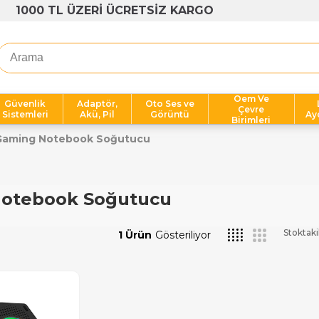
1000 TL ÜZERİ ÜCRETSİZ KARGO
Oem Ve
Güvenlik
Adaptör,
Oto Ses ve
Çevre
Sistemleri
Akü, Pil
Görüntü
Ay
Birimleri
Gaming Notebook Soğutucu
otebook Soğutucu
Stoktaki
1 Ürün