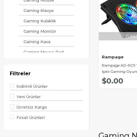
Gaming Mouse
Gaming Klavye
Gaming Kulaklık
Gaming Monitör
TÜKE
Gaming Kasa
Gaming Mouse Pad
Rampage
Gaming Aksesuar
Rampage AD-RC9
Işıklı Gaming Oyu
Gaming Hoparlör
Filtreler
Soğutucu Stan
$0.00
İndirimli Ürünler
Yeni Ürünler
Ücretsiz Kargo
Fırsat Ürünleri
Gaming N