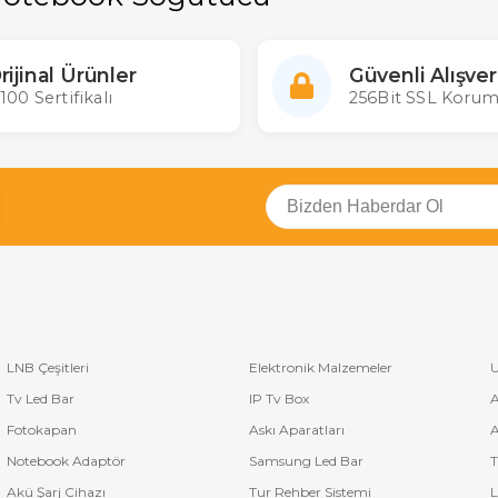
rijinal Ürünler
Güvenli Alışver
100 Sertifikalı
256Bit SSL Korum
LNB Çeşitleri
Elektronik Malzemeler
U
Tv Led Bar
IP Tv Box
A
Fotokapan
Askı Aparatları
A
Notebook Adaptör
Samsung Led Bar
T
Akü Şarj Cihazı
Tur Rehber Sistemi
L