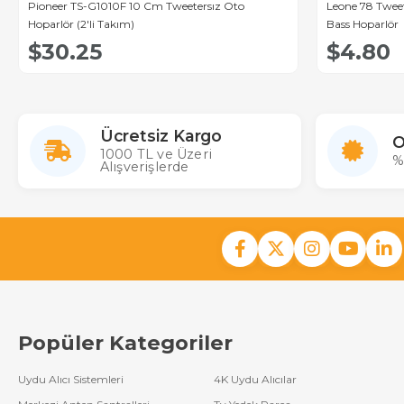
Pioneer TS-G1010F 10 Cm Tweetersız Oto
Leone 78 Tweetersiz
Hoparlör (2'li Takım)
Bass Hoparlör
$30.25
$4.80
Ücretsiz Kargo
O
1000 TL ve Üzeri
%
Alışverişlerde
Popüler Kategoriler
Uydu Alıcı Sistemleri
4K Uydu Alıcılar