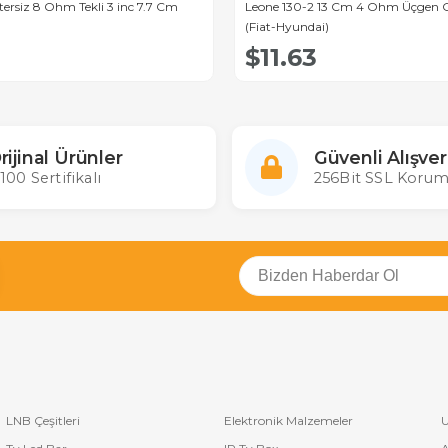
 8 Ohm Tekli 3 inc 7.7 Cm
Leone 130-2 13 Cm 4 Ohm Üçgen O
(Fiat-Hyundai)
$11.63
rijinal Ürünler
Güvenli Alışver
100 Sertifikalı
256Bit SSL Korum
LNB Çeşitleri
Elektronik Malzemeler
U