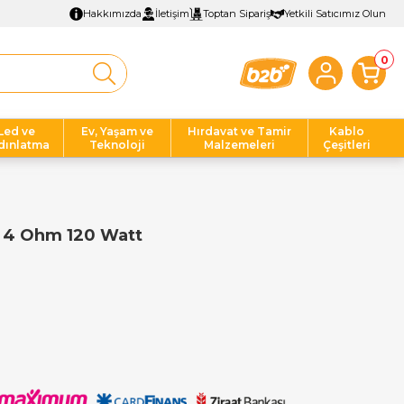
Hakkımızda
İletişim
Toptan Sipariş
Yetkili Satıcımız Olun
0
Led ve
Ev, Yaşam ve
Hırdavat ve Tamir
Kablo
dınlatma
Teknoloji
Malzemeleri
Çeşitleri
 4 Ohm 120 Watt