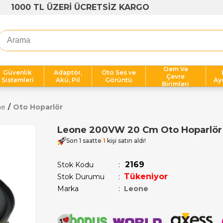
1000 TL ÜZERİ ÜCRETSİZ KARGO
Oem Ve
Güvenlik
Adaptör,
Oto Ses ve
Çevre
Sistemleri
Akü, Pil
Görüntü
Ay
Birimleri
me
Oto Hoparlör
Leone 200VW 20 Cm Oto Hoparlör
Son 1 saatte
1
kişi satın aldı!
2169
Stok Kodu
Tükeniyor
Stok Durumu
:
Marka
:
Leone