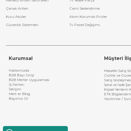
Merkezi Anten Santralleri
Tv Yedek Parça
Çanak Anten
Cami Seslendirme
Kuru Aküler
Akım Korumalı Prizler
Güvenlik Sistemleri
Tv Panel Değişimi
Kurumsal
Müşteri İliş
Hakkımızda
Mesafeli Satış S
B2B Bayi Girişi
Gizlilik ve Güve
B2B Merter Uygulaması
Satış Sözleşmes
İş İlanları
İptal ve İade Şar
İletişim
Kişisel Verileri
Mert-er Blog
ETK Bilgilendir
Bayimiz Ol
Yazılımlar / Sür