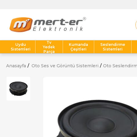
Tv
Uydu
Kumanda
Seslendirme
Yedek
Sistemleri
Çeşitleri
Sistemleri
Parça
Anasayfa
Oto Ses ve Görüntü Sistemleri
Oto Seslendir