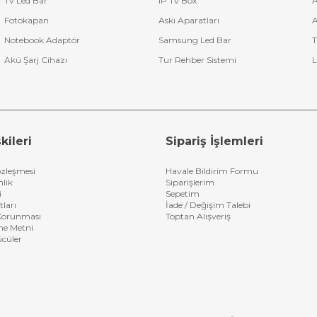
Tv Led Bar
IP Tv Box
A
Fotokapan
Askı Aparatları
A
Notebook Adaptör
Samsung Led Bar
T
Akü Şarj Cihazı
Tur Rehber Sistemi
L
kileri
Sipariş İşlemleri
özleşmesi
Havale Bildirim Formu
nlik
Siparişlerim
i
Sepetim
tları
İade / Değişim Talebi
n Korunması
Toptan Alışveriş
me Metni
ücüler