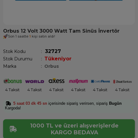
Orbus 12 Volt 3000 Watt Tam Sinüs İnvertör
Son 1 saatte
1
kişi satın aldı!
32727
Stok Kodu
Tükeniyor
Stok Durumu
:
Marka
:
Orbus
4 Taksit
4 Taksit
4 Taksit
4 Taksit
4 Taksit
4 Taksit
5 saat 03 dk 45 sn
içerisinde sipariş verirsen, sipariş
Bugün
Kargoda!
1000 TL ve üzeri alışverişlerde
KARGO BEDAVA