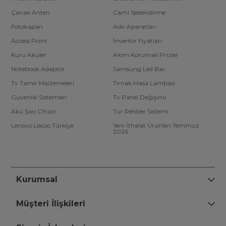
Çanak Anten
Cami Seslendirme
Fotokapan
Askı Aparatları
Access Point
İnvertör Fiyatları
Kuru Aküler
Akım Korumalı Prizler
Notebook Adaptör
Samsung Led Bar
Tv Tamir Malzemeleri
Tırnak Masa Lambası
Güvenlik Sistemleri
Tv Panel Değişimi
Akü Şarj Cihazı
Tur Rehber Sistemi
Lenovo Lecoo Türkiye
Yeni İthalat Ürünleri Temmuz
2026
Kurumsal
Müşteri İlişkileri