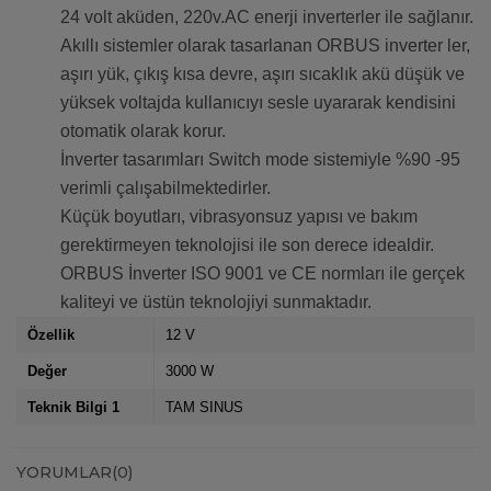
24 volt aküden, 220v.AC enerji inverterler ile sağlanır.
Akıllı sistemler olarak tasarlanan ORBUS inverter ler,
aşırı yük, çıkış kısa devre, aşırı sıcaklık akü düşük ve
yüksek voltajda kullanıcıyı sesle uyararak kendisini
otomatik olarak korur.
İnverter tasarımları Switch mode sistemiyle %90 -95
verimli çalışabilmektedirler.
Küçük boyutları, vibrasyonsuz yapısı ve bakım
gerektirmeyen teknolojisi ile son derece idealdir.
ORBUS İnverter ISO 9001 ve CE normları ile gerçek
kaliteyi ve üstün teknolojiyi sunmaktadır.
Özellik
12 V
Değer
3000 W
Teknik Bilgi 1
TAM SINUS
YORUMLAR
(0)