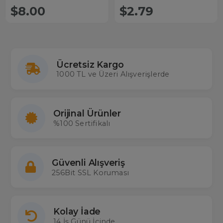
Plastik Kasa Masaüstü Adaptör
(5.5x2.5 Uçlu)
$8.00
$2.79
(Samsung Monitör)
Ücretsiz Kargo
1000 TL ve Üzeri Alışverişlerde
Orijinal Ürünler
%100 Sertifikalı
Güvenli Alışveriş
256Bit SSL Koruması
Kolay İade
14 İş Günü İçinde