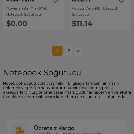
Powermaster
Addison
Powermaster Pm-3746
Addıson Anc-918 Notebook
Notebook Soğutucu
Soğutucu
$0.00
$11.14
1
2
>
Notebook Soğutucu
Notebook soğutucular, taşınabilir bilgisayarlarınızın ısınmasını
önlemek ve performansını artırmak için tasarlanmış pratik
aksesuarlardır. Ergonomik tasarımları, güçlü fan sistemleri ve ekstra
özellikleriyle hem cihazınızı korur hem de uzun süreli kullanımda
konfor sağlar.
Notebook Soğutucu Çeşitleri
Tek Fanlı Soğutucular:
Kompakt tasarımı ve hafif yapısıyla
taşınabilirliği kolaydır.
Ücretsiz Kargo
Çok Fanlı Soğutucular:
Yüksek soğutma performansı için
birden fazla fan ile donatılmıştır.