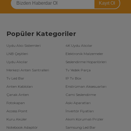
dikkat etmeniz gereken noktalar:
Kayıt Ol
Fan Sayısı ve Gücü:
Daha yüksek soğutma performansı
için güçlü ve çok fanlı modeller tercih edin.
Boyut Uyumu:
Notebookunuzun boyutuna uygun bir
soğutucu seçin.
Ekstra Özellikler:
USB bağlantı noktası, RGB aydınlatma ve
Popüler Kategoriler
sessiz çalışma gibi özelliklere dikkat edin.
Malzeme Kalitesi:
Dayanıklı malzemelerden üretilmiş
modelleri tercih edin.
Uydu Alıcı Sistemleri
4K Uydu Alıcılar
Notebook Soğutucular ile Performansı Artırın
LNB Çeşitleri
Elektronik Malzemeler
Notebook soğutucular, ısınmaya bağlı performans düşüşlerini
Uydu Alıcılar
Seslendirme Hoparlörleri
önleyerek cihazınızı korumanıza yardımcı olur. Ergonomik
tasarımlarıyla konfor sunarken, fan sistemleri sayesinde uzun
Merkezi Anten Santralleri
Tv Yedek Parça
saatler boyunca verimli bir kullanım sağlar. Cihazınızı serin ve
güvende tutarak iş, oyun ve eğlence deneyiminizi bir üst seviyeye
Tv Led Bar
IP Tv Box
taşıyabilirsiniz.
Anten Kabloları
Enstrüman Aksesuarları
Hemen notebook soğutucu modellerimizi inceleyin ve cihazınızın
performansını artırın!
Çanak Anten
Cami Seslendirme
Fotokapan
Askı Aparatları
Access Point
İnvertör Fiyatları
Kuru Aküler
Akım Korumalı Prizler
Notebook Adaptör
Samsung Led Bar