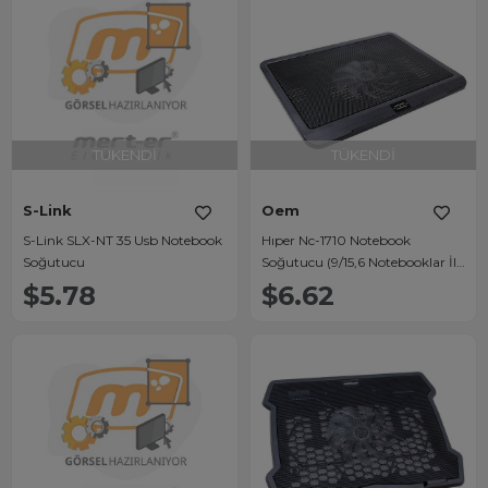
TÜKENDI
TÜKENDI
S-Link
Oem
S-Link SLX-NT 35 Usb Notebook
Hıper Nc-1710 Notebook
Soğutucu
Soğutucu (9/15,6 Notebooklar İle
Uyumlu)
$5.78
$6.62