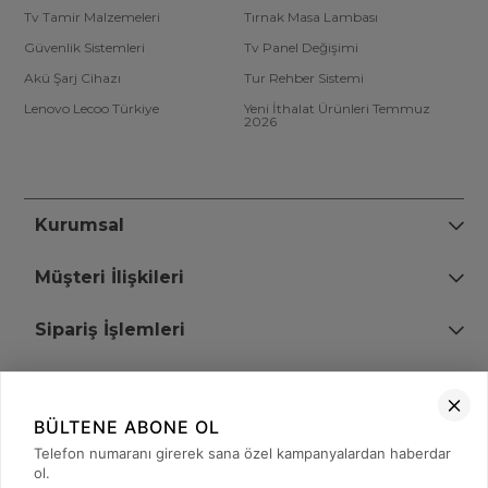
Tv Tamir Malzemeleri
Tırnak Masa Lambası
Güvenlik Sistemleri
Tv Panel Değişimi
Akü Şarj Cihazı
Tur Rehber Sistemi
Lenovo Lecoo Türkiye
Yeni İthalat Ürünleri Temmuz
2026
Kurumsal
Müşteri İlişkileri
Sipariş İşlemleri
Bize Ulaşın
BÜLTENE ABONE OL
+90 (850) 473 08 08
Telefon numaranı girerek sana özel kampanyalardan haberdar
ol.
Tevfik Bey Mah. Dr. Ali Demir Cd. No:51 Kat:2 Kobi İş Merkezi