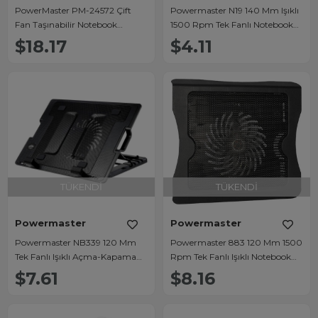
PowerMaster PM-24572 Çift
Powermaster N19 140 Mm Işıklı
Fan Taşınabilir Notebook
1500 Rpm Tek Fanlı Notebook
Laptop Soğutucu Stand
Soğutucu
$18.17
$4.11
TÜKENDI
TÜKENDI
Powermaster
Powermaster
Powermaster NB339 120 Mm
Powermaster 883 120 Mm 1500
Tek Fanlı Işıklı Açma-Kapama
Rpm Tek Fanlı Işıklı Notebook
Tuşlu Notebook Soğutucu
Soğutucu
$7.61
$8.16