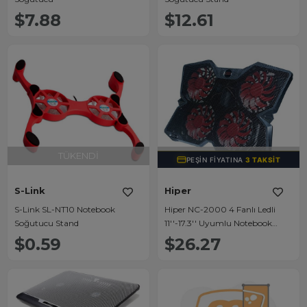
$7.88
$12.61
TÜKENDI
TÜKENDI
PEŞIN FIYATINA
3 TAKSIT
S-Link
Hiper
S-Link SL-NT10 Notebook
Hiper NC-2000 4 Fanlı Ledli
Soğutucu Stand
11''-17.3'' Uyumlu Notebook
Soğutucu
$0.59
$26.27