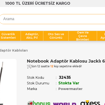
1000 TL ÜZERİ ÜCRETSİZ KARGO
Oem Ve
Güvenlik
Adaptör,
Oto Ses ve
Çevre
Sistemleri
Akü, Pil
Görüntü
Ay
Birimleri
aptör Kabloları
Notebook Adaptör Kablosu Jacklı 6
Son 12 saatte
12
kişi sepetine ekledi!
32435
Stok Kodu
Stokta Var
Stok Durumu
:
Marka
:
Powermaster