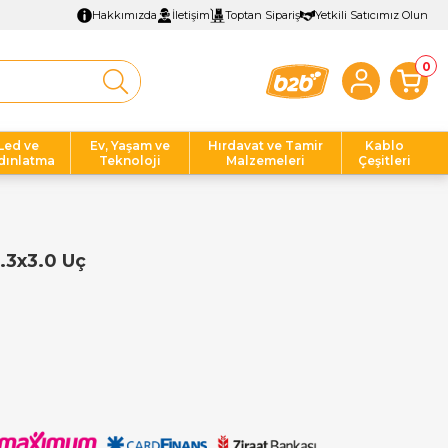
Hakkımızda
İletişim
Toptan Sipariş
Yetkili Satıcımız Olun
0
Led ve
Ev, Yaşam ve
Hırdavat ve Tamir
Kablo
dınlatma
Teknoloji
Malzemeleri
Çeşitleri
.3x3.0 Uç