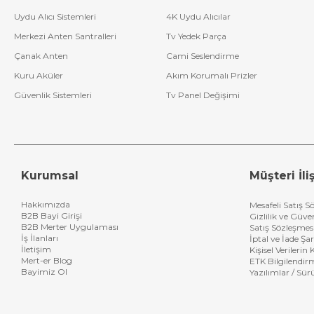
Uydu Alıcı Sistemleri
4K Uydu Alıcılar
Merkezi Anten Santralleri
Tv Yedek Parça
Çanak Anten
Cami Seslendirme
Kuru Aküler
Akım Korumalı Prizler
Güvenlik Sistemleri
Tv Panel Değişimi
Kurumsal
Müşteri İliş
Hakkımızda
Mesafeli Satış S
B2B Bayi Girişi
Gizlilik ve Güve
B2B Merter Uygulaması
Satış Sözleşmes
İş İlanları
İptal ve İade Şar
İletişim
Kişisel Verileri
Mert-er Blog
ETK Bilgilendir
Bayimiz Ol
Yazılımlar / Sür