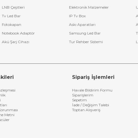
LNB Çeşitleri
Elektronik Malzemeler
U
Tv Led Bar
IP Tv Box
A
Fotokapan
Askı Aparatları
A
Notebook Adaptör
Samsung Led Bar
T
Akü Şarj Cihazı
Tur Rehber Sistemi
L
kileri
Sipariş İşlemleri
özleşmesi
Havale Bildirim Formu
nlik
Siparişlerim
i
Sepetim
tları
İade / Değişim Talebi
n Korunması
Toptan Alışveriş
me Metni
ücüler