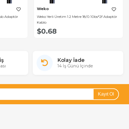
Weko
Usb Adaptör
Weko Yerli Üretim 1.2 Metre 18/0.10bs*2f Adaptör
Kablo
$0.68
iş
Kolay İade
ası
14 İş Günü İçinde
Kayıt Ol