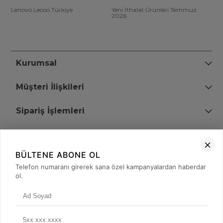
Lenovo Lecoo Türkiye
Yeni İthalat Ürünleri Temmuz
2026
Kurumsal
Müşteri İlişkileri
Sipariş İşlemleri
Bize Ulaşın
BÜLTENE ABONE OL
+90 (850) 473 08 08
Telefon numaranı girerek sana özel kampanyalardan haberdar
ol.
Tevfik Bey Mah. Dr. Ali Demir Cd. No:51 Kat:2 Kobi İş Merkezi
Küçükçekmece / İstanbul