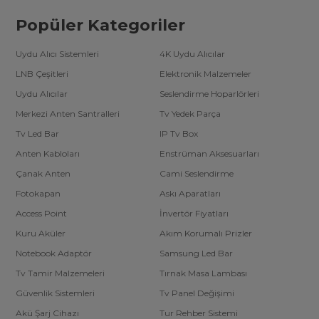
Popüler Kategoriler
Uydu Alıcı Sistemleri
4K Uydu Alıcılar
LNB Çeşitleri
Elektronik Malzemeler
Uydu Alıcılar
Seslendirme Hoparlörleri
Merkezi Anten Santralleri
Tv Yedek Parça
Tv Led Bar
IP Tv Box
Anten Kabloları
Enstrüman Aksesuarları
Çanak Anten
Cami Seslendirme
Fotokapan
Askı Aparatları
Access Point
İnvertör Fiyatları
Kuru Aküler
Akım Korumalı Prizler
Notebook Adaptör
Samsung Led Bar
Tv Tamir Malzemeleri
Tırnak Masa Lambası
Güvenlik Sistemleri
Tv Panel Değişimi
Akü Şarj Cihazı
Tur Rehber Sistemi