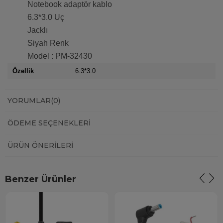
Notebook adaptör kablo
6.3*3.0 Uç
Jacklı
Siyah Renk
Model : PM-32430
Özellik
6.3*3.0
YORUMLAR
(0)
ÖDEME SEÇENEKLERI
ÜRÜN ÖNERILERI
Benzer Ürünler