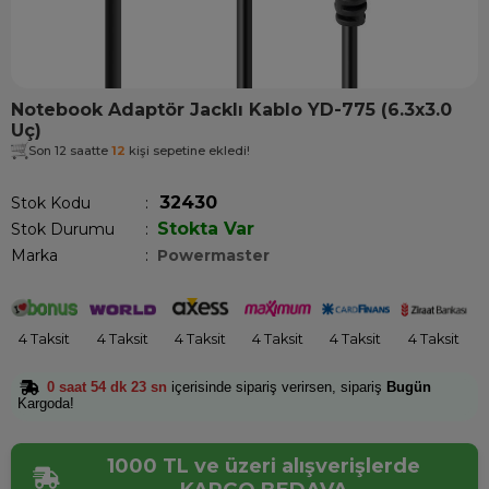
Notebook Adaptör Jacklı Kablo YD-775 (6.3x3.0
Uç)
Son 12 saatte
12
kişi sepetine ekledi!
32430
Stok Kodu
Stokta Var
Stok Durumu
:
Marka
:
Powermaster
4 Taksit
4 Taksit
4 Taksit
4 Taksit
4 Taksit
4 Taksit
0 saat 54 dk 23 sn
içerisinde sipariş verirsen, sipariş
Bugün
Kargoda!
1000 TL ve üzeri alışverişlerde