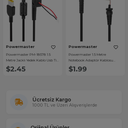
Powermaster
Powermaster
Powermaster PM-18578 1.5
Powermaster 1.5 Metre
Metre Jacklı Yedek Kablo Usb Tip
Notebook Adaptör Kablosu
Uç Notebook Adaptör Kablo
Jacklı 4.5x3.0 Uç
$2.45
$1.99
(Lenovo G-544U)
Ücretsiz Kargo
1000 TL ve Üzeri Alışverişlerde
Orijinal Ürünler