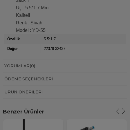
Jack'lı
Uç : 5.5*1.7 Mm
Kaliteli
Renk : Siyah
Model : YD-55
Özellik
5.5*1.7
Değer
22378 32437
YORUMLAR
(0)
ÖDEME SEÇENEKLERI
ÜRÜN ÖNERILERI
Benzer Ürünler