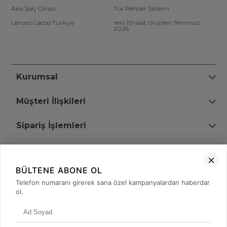
Akü Şarj Cihazı
Tur Rehber Sistemi
Lenovo Lecoo Türkiye
Yeni İthalat Ürünleri Temmuz
2026
Kurumsal
Müşteri İlişkileri
Sipariş İşlemleri
Bize Ulaşın
BÜLTENE ABONE OL
+90 (850) 473 08 08
Telefon numaranı girerek sana özel kampanyalardan haberdar
ol.
Tevfik Bey Mah. Dr. Ali Demir Cd. No:51 Kat:2 Kobi İş Merkezi
Küçükçekmece / İstanbul