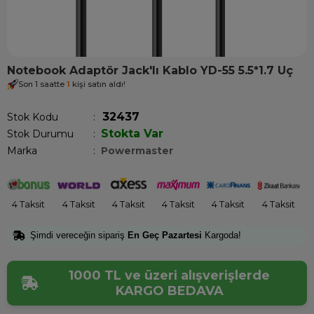
Notebook Adaptör Jack'lı Kablo YD-55 5.5*1.7 Uç
Son 1 saatte
1
kişi satın aldı!
32437
Stok Kodu
Stokta Var
Stok Durumu
:
Marka
:
Powermaster
4 Taksit
4 Taksit
4 Taksit
4 Taksit
4 Taksit
4 Taksit
Şimdi vereceğin sipariş
En Geç Pazartesi
Kargoda!
1000 TL ve üzeri alışverişlerde
KARGO BEDAVA