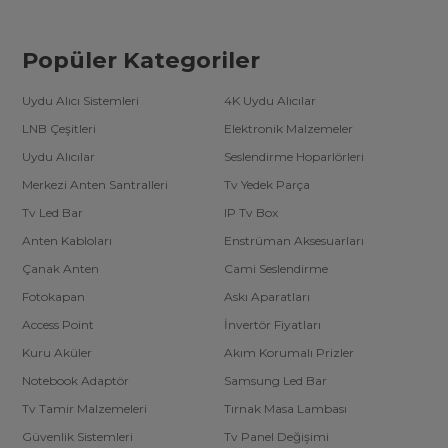
Popüler Kategoriler
Uydu Alıcı Sistemleri
4K Uydu Alıcılar
LNB Çeşitleri
Elektronik Malzemeler
Uydu Alıcılar
Seslendirme Hoparlörleri
Merkezi Anten Santralleri
Tv Yedek Parça
Tv Led Bar
IP Tv Box
Anten Kabloları
Enstrüman Aksesuarları
Çanak Anten
Cami Seslendirme
Fotokapan
Askı Aparatları
Access Point
İnvertör Fiyatları
Kuru Aküler
Akım Korumalı Prizler
Notebook Adaptör
Samsung Led Bar
Tv Tamir Malzemeleri
Tırnak Masa Lambası
Güvenlik Sistemleri
Tv Panel Değişimi