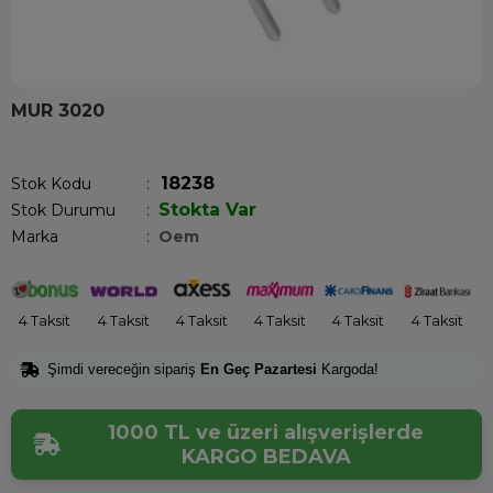
MUR 3020
Son 12 saatte
12
kişi sepetine ekledi!
18238
Stok Kodu
Stokta Var
Stok Durumu
:
Marka
:
Oem
4 Taksit
4 Taksit
4 Taksit
4 Taksit
4 Taksit
4 Taksit
Şimdi vereceğin sipariş
En Geç Pazartesi
Kargoda!
1000 TL ve üzeri alışverişlerde
KARGO BEDAVA