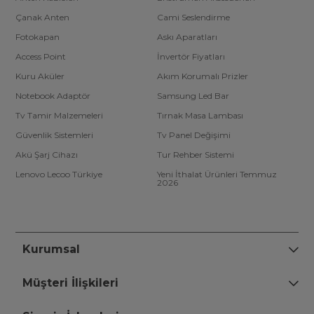
Çanak Anten
Cami Seslendirme
Fotokapan
Askı Aparatları
Access Point
İnvertör Fiyatları
Kuru Aküler
Akım Korumalı Prizler
Notebook Adaptör
Samsung Led Bar
Tv Tamir Malzemeleri
Tırnak Masa Lambası
Güvenlik Sistemleri
Tv Panel Değişimi
Akü Şarj Cihazı
Tur Rehber Sistemi
Lenovo Lecoo Türkiye
Yeni İthalat Ürünleri Temmuz
2026
Kurumsal
Müşteri İlişkileri