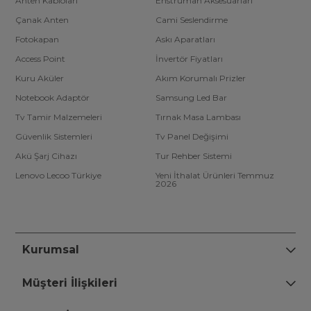
Anten Kabloları
Enstrüman Aksesuarları
Çanak Anten
Cami Seslendirme
Fotokapan
Askı Aparatları
Access Point
İnvertör Fiyatları
Kuru Aküler
Akım Korumalı Prizler
Notebook Adaptör
Samsung Led Bar
Tv Tamir Malzemeleri
Tırnak Masa Lambası
Güvenlik Sistemleri
Tv Panel Değişimi
Akü Şarj Cihazı
Tur Rehber Sistemi
Lenovo Lecoo Türkiye
Yeni İthalat Ürünleri Temmuz
2026
Kurumsal
Müşteri İlişkileri