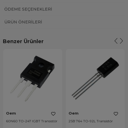
ÖDEME SEÇENEKLERI
ÜRÜN ÖNERILERI
Benzer Ürünler
Oem
Oem
60N60 TO-247 IGBT Transistör
2SB 764 TO-92L Transistör