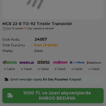
MCR 22-8 TO-92 Tristör Transistör
Son 12 saatte
12
kişi sepetine ekledi!
24057
Stok Kodu
Son Ürünler
Stok Durumu
:
Marka
:
Oem
4 Taksit
4 Taksit
4 Taksit
4 Taksit
4 Taksit
4 Taksit
Şimdi vereceğin sipariş
En Geç Pazartesi
Kargoda!
1000 TL ve üzeri alışverişlerde
KARGO BEDAVA