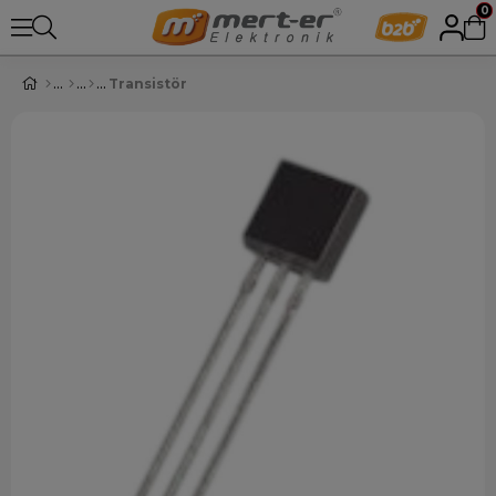
0
Transistör