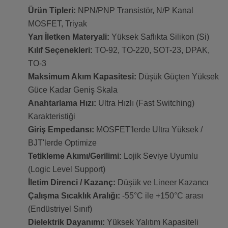
Ürün Tipleri:
NPN/PNP Transistör, N/P Kanal
MOSFET, Triyak
Yarı İletken Materyali:
Yüksek Saflıkta Silikon (Si)
Kılıf Seçenekleri:
TO-92, TO-220, SOT-23, DPAK,
TO-3
Maksimum Akım Kapasitesi:
Düşük Güçten Yüksek
Güce Kadar Geniş Skala
Anahtarlama Hızı:
Ultra Hızlı (Fast Switching)
Karakteristiği
Giriş Empedansı:
MOSFET'lerde Ultra Yüksek /
BJT'lerde Optimize
Tetikleme Akımı/Gerilimi:
Lojik Seviye Uyumlu
(Logic Level Support)
İletim Direnci / Kazanç:
Düşük ve Lineer Kazancı
Çalışma Sıcaklık Aralığı:
-55°C ile +150°C arası
(Endüstriyel Sınıf)
Dielektrik Dayanımı:
Yüksek Yalıtım Kapasiteli