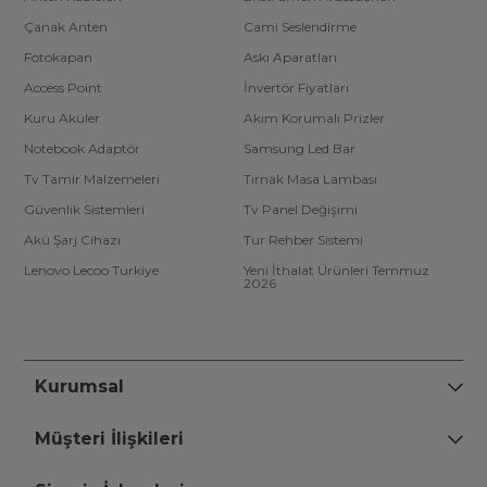
Çanak Anten
Cami Seslendirme
Fotokapan
Askı Aparatları
Access Point
İnvertör Fiyatları
Kuru Aküler
Akım Korumalı Prizler
Notebook Adaptör
Samsung Led Bar
Tv Tamir Malzemeleri
Tırnak Masa Lambası
Güvenlik Sistemleri
Tv Panel Değişimi
Akü Şarj Cihazı
Tur Rehber Sistemi
Lenovo Lecoo Türkiye
Yeni İthalat Ürünleri Temmuz
2026
Kurumsal
Müşteri İlişkileri