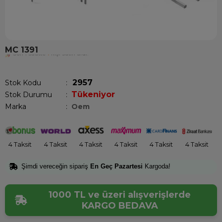
MC 1391
Son 1 saatte
1
kişi satın aldı!
2957
Stok Kodu
Tükeniyor
Stok Durumu
:
Marka
:
Oem
4 Taksit
4 Taksit
4 Taksit
4 Taksit
4 Taksit
4 Taksit
Şimdi vereceğin sipariş
En Geç Pazartesi
Kargoda!
1000 TL ve üzeri alışverişlerde
KARGO BEDAVA