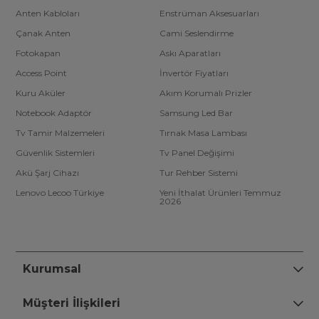
Anten Kabloları
Enstrüman Aksesuarları
Çanak Anten
Cami Seslendirme
Fotokapan
Askı Aparatları
Access Point
İnvertör Fiyatları
Kuru Aküler
Akım Korumalı Prizler
Notebook Adaptör
Samsung Led Bar
Tv Tamir Malzemeleri
Tırnak Masa Lambası
Güvenlik Sistemleri
Tv Panel Değişimi
Akü Şarj Cihazı
Tur Rehber Sistemi
Lenovo Lecoo Türkiye
Yeni İthalat Ürünleri Temmuz
2026
Kurumsal
Müşteri İlişkileri