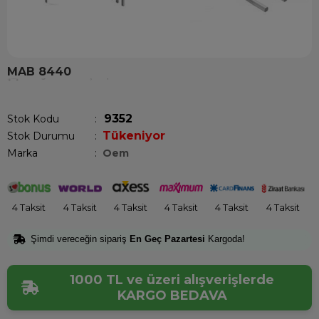
MAB 8440
Son 1 günde
32
kişi sepetine ekledi!
9352
Stok Kodu
Tükeniyor
Stok Durumu
:
Marka
:
Oem
4 Taksit
4 Taksit
4 Taksit
4 Taksit
4 Taksit
4 Taksit
Şimdi vereceğin sipariş
En Geç Pazartesi
Kargoda!
1000 TL ve üzeri alışverişlerde
KARGO BEDAVA