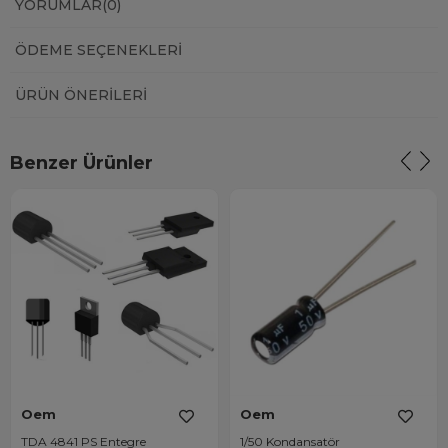
YORUMLAR
(0)
ÖDEME SEÇENEKLERI
ÜRÜN ÖNERILERI
Benzer Ürünler
Oem
Oem
TDA 4841 PS Entegre
1/50 Kondansatör