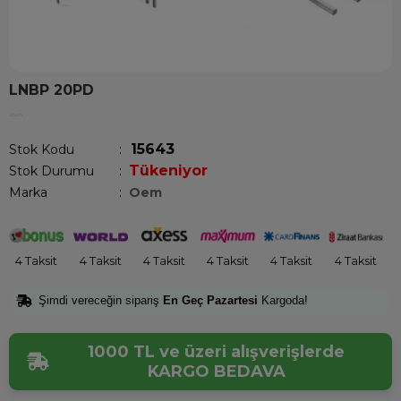
LNBP 20PD
Son 12 saatte
12
kişi sepetine ekledi!
15643
Stok Kodu
Tükeniyor
Stok Durumu
:
Marka
:
Oem
4 Taksit
4 Taksit
4 Taksit
4 Taksit
4 Taksit
4 Taksit
Şimdi vereceğin sipariş
En Geç Pazartesi
Kargoda!
1000 TL ve üzeri alışverişlerde
KARGO BEDAVA