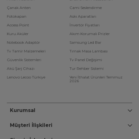
Çanak Anten
Cami Seslendirme
Fotokapan
Askı Aparatları
Access Point
İnvertör Fiyatları
Kuru Aküler
Akım Korumalı Prizler
Notebook Adaptör
Samsung Led Bar
Tv Tamir Malzemeleri
Tırnak Masa Lambası
Güvenlik Sistemleri
Tv Panel Değişimi
Akü Şarj Cihazı
Tur Rehber Sistemi
Lenovo Lecoo Türkiye
Yeni İthalat Ürünleri Temmuz
2026
Kurumsal
Müşteri İlişkileri