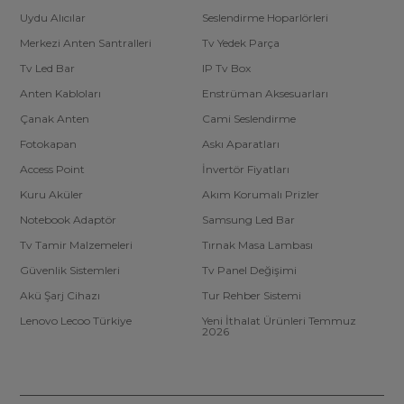
Uydu Alıcılar
Seslendirme Hoparlörleri
Merkezi Anten Santralleri
Tv Yedek Parça
Tv Led Bar
IP Tv Box
Anten Kabloları
Enstrüman Aksesuarları
Çanak Anten
Cami Seslendirme
Fotokapan
Askı Aparatları
Access Point
İnvertör Fiyatları
Kuru Aküler
Akım Korumalı Prizler
Notebook Adaptör
Samsung Led Bar
Tv Tamir Malzemeleri
Tırnak Masa Lambası
Güvenlik Sistemleri
Tv Panel Değişimi
Akü Şarj Cihazı
Tur Rehber Sistemi
Lenovo Lecoo Türkiye
Yeni İthalat Ürünleri Temmuz
2026