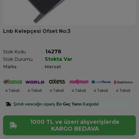
Lnb Kelepçesi Ofset No:3
Son 12 saatte
12
kişi sepetine ekledi!
14278
Stok Kodu
Stokta Var
Stok Durumu
:
Marka
:
Mersat
4 Taksit
4 Taksit
4 Taksit
4 Taksit
4 Taksit
4 Taksit
Şimdi vereceğin sipariş
En Geç Yarın
Kargoda!
1000 TL ve üzeri alışverişlerde
KARGO BEDAVA