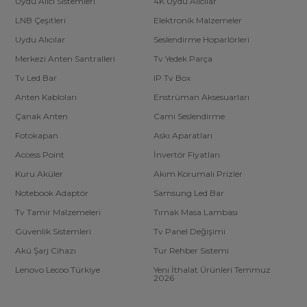
Uydu Alıcı Sistemleri
4K Uydu Alıcılar
LNB Çeşitleri
Elektronik Malzemeler
Uydu Alıcılar
Seslendirme Hoparlörleri
Merkezi Anten Santralleri
Tv Yedek Parça
Tv Led Bar
IP Tv Box
Anten Kabloları
Enstrüman Aksesuarları
Çanak Anten
Cami Seslendirme
Fotokapan
Askı Aparatları
Access Point
İnvertör Fiyatları
Kuru Aküler
Akım Korumalı Prizler
Notebook Adaptör
Samsung Led Bar
Tv Tamir Malzemeleri
Tırnak Masa Lambası
Güvenlik Sistemleri
Tv Panel Değişimi
Akü Şarj Cihazı
Tur Rehber Sistemi
Lenovo Lecoo Türkiye
Yeni İthalat Ürünleri Temmuz
2026