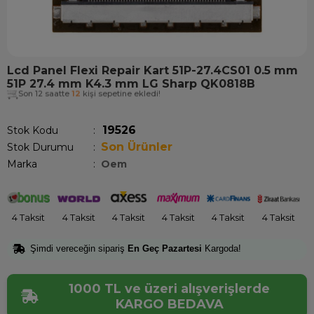
Lcd Panel Flexi Repair Kart 51P-27.4CS01 0.5 mm
51P 27.4 mm K4.3 mm LG Sharp QK0818B
Son 12 saatte
12
kişi sepetine ekledi!
19526
Stok Kodu
Son Ürünler
Stok Durumu
:
Marka
:
Oem
4 Taksit
4 Taksit
4 Taksit
4 Taksit
4 Taksit
4 Taksit
Şimdi vereceğin sipariş
En Geç Pazartesi
Kargoda!
1000 TL ve üzeri alışverişlerde
KARGO BEDAVA