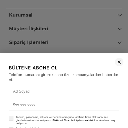
Kurumsal
Müşteri İlişkileri
Sipariş İşlemleri
Bize Ulaşın
BÜLTENE ABONE OL
+90 (850) 473 08 08
Telefon numaranı girerek sana özel kampanyalardan haberdar
ol.
Tevfik Bey Mah. Dr. Ali Demir Cd. No:51 Kat:2 Kobi İş Merkezi
Küçükçekmece / İstanbul
Tanıtım, pazarlama, reklam ve benzeri amaçlarla tarafıma ticari elektronik ileti
gönderilmesine izin veriyorum.
'ni okudum onay
Elektronik Ticari İleti Aydınlatma Metni
veriyorum.