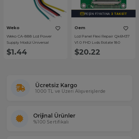
PEŞIN FIYATINA
3 TAKSIT
Weko
Oem
Weko CA-888 Lcd Power
Lcd Panel Flexi Repair Qk6M37
Supply Modül Üniversal
V1.0 FHD Lvds Rotate 180
$1.44
$20.22
Ücretsiz Kargo
1000 TL ve Üzeri Alışverişlerde
Orijinal Ürünler
%100 Sertifikalı