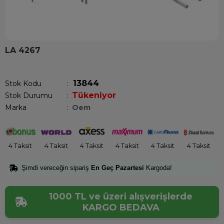
LA 4267
Son 1 saatte
1
kişi satın aldı!
13844
Stok Kodu
Tükeniyor
Stok Durumu
:
Marka
:
Oem
4 Taksit
4 Taksit
4 Taksit
4 Taksit
4 Taksit
4 Taksit
Şimdi vereceğin sipariş
En Geç Pazartesi
Kargoda!
1000 TL ve üzeri alışverişlerde
KARGO BEDAVA