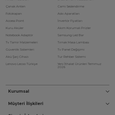
Çanak Anten
Cami Seslendirme
Fotokapan
Askı Aparatları
Access Point
İnvertör Fiyatları
Kuru Aküler
Akım Korumalı Prizler
Notebook Adaptör
Samsung Led Bar
Tv Tamir Malzemeleri
Tırnak Masa Lambası
Güvenlik Sistemleri
Tv Panel Değişimi
Akü Şarj Cihazı
Tur Rehber Sistemi
Lenovo Lecoo Türkiye
Yeni İthalat Ürünleri Temmuz
2026
Kurumsal
Müşteri İlişkileri