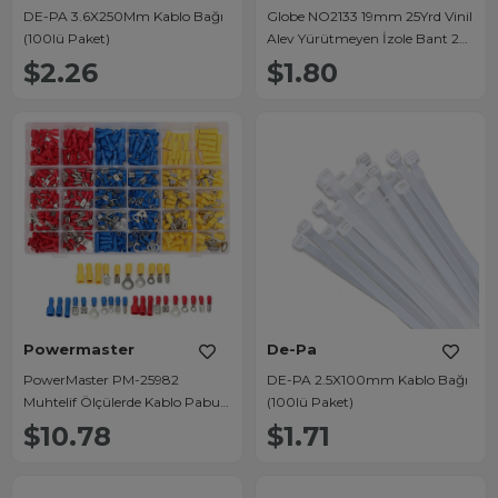
DE-PA 3.6X250Mm Kablo Bağı
Globe NO2133 19mm 25Yrd Vinil
(100lü Paket)
Alev Yürütmeyen İzole Bant 23
Metre Siyah Tekli
$2.26
$1.80
Powermaster
De-Pa
PowerMaster PM-25982
DE-PA 2.5X100mm Kablo Bağı
Muhtelif Ölçülerde Kablo Pabuç
(100lü Paket)
(480 Parça)
$10.78
$1.71