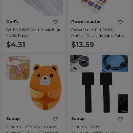
De-Pa
Powermaster
DE-PA 3.6X370Mm Kablo Bağı
PowerMaster PM-25983
(100lü Paket)
Muhtelif Ölçülerde Kablo Pabuç
+ Daralan Makaron (678 Parça)
$4.31
$13.59
Sunup
Sunup
Sunup SN-27190 Ayıcık Desenli
Sunup SN-29138
Kablo ve Fiş Tutucu Düzenleyici
SiyahYapışkanlı 10'lu Kablo