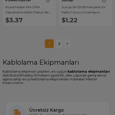
Powermaster
Sunup
PowerMaster PM-29114
Sunup SN-29136 Manyetik 6'lı
Topraklama Kablo Pabuç Seti 6
Kablo Tutucu Düzenleyici
Çeşit 150 Parça (M10-M8-M6-
Organizer Klips Beyaz
$3.37
$1.22
M5-M4-M3)
1
2
>
Kablolama Ekipmanları
Kablolama ekipman çeşitleri, en uygun
kablolama ekipmanları
distribütör/ithalatçı firmaların garantili, ülke çapında geniş servis
ağına sahip en iyi kablolama ekipmanları markaları Merter
Elektronik'te.
Kablolama Ekipmanları Fiyatları
Sitemizde Mutlusan gibi birçok yapışkanlı yapışkansız kablo kanalı, l
köşe, iç köşe ve kablolama gereçleri marka ve modellerine
ulaşabilir özellikleri karşılaştırabilir en ucuz
kablolama
Ücretsiz Kargo
ekipmanları fiyatları
nı Türkiye'nin en büyük gerçek stok çalışan
toptan ve perakende elektronik mağazası