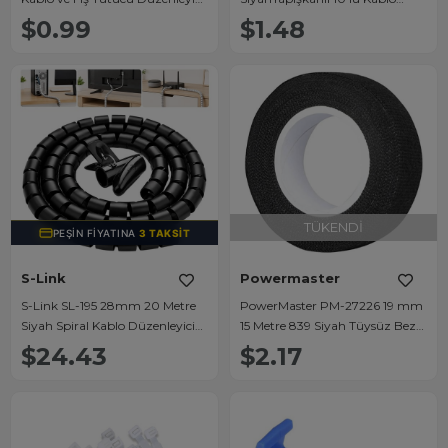
(4'lü Paket)
Düzenleyici
$0.99
$1.48
TÜKENDI
PEŞIN FIYATINA
3 TAKSIT
S-Link
Powermaster
S-Link SL-195 28mm 20 Metre
PowerMaster PM-27226 19 mm
Siyah Spiral Kablo Düzenleyici
15 Metre 839 Siyah Tüysüz Bez
Toplayıcı Pratik Uygulama
Bant
$24.43
$2.17
Aparatlı