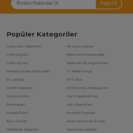
Kayıt Ol
Popüler Kategoriler
Uydu Alıcı Sistemleri
4K Uydu Alıcılar
LNB Çeşitleri
Elektronik Malzemeler
Uydu Alıcılar
Seslendirme Hoparlörleri
Merkezi Anten Santralleri
Tv Yedek Parça
Tv Led Bar
IP Tv Box
Anten Kabloları
Enstrüman Aksesuarları
Çanak Anten
Cami Seslendirme
Fotokapan
Askı Aparatları
Access Point
İnvertör Fiyatları
Kuru Aküler
Akım Korumalı Prizler
Notebook Adaptör
Samsung Led Bar