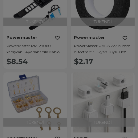
TÜKENDI
TÜKENDI
Powermaster
Powermaster
PowerMaster PM-29060
PowerMaster PM-27227 19 mm
Yapışkanlı Ayarlanabilir Kablo
15 Metre 8551 Siyah Tüylü Bez
Toplama Tutucu (100'lü Paket)
Bant
$8.54
$2.17
TÜKENDI
TÜKENDI