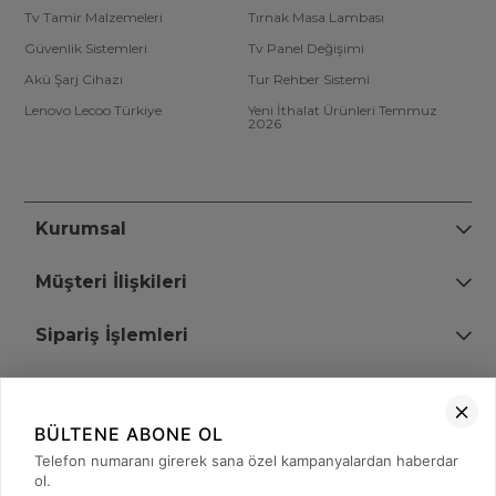
Tv Tamir Malzemeleri
Tırnak Masa Lambası
Güvenlik Sistemleri
Tv Panel Değişimi
Akü Şarj Cihazı
Tur Rehber Sistemi
Lenovo Lecoo Türkiye
Yeni İthalat Ürünleri Temmuz
2026
Kurumsal
Müşteri İlişkileri
Sipariş İşlemleri
Bize Ulaşın
BÜLTENE ABONE OL
+90 (850) 473 08 08
Telefon numaranı girerek sana özel kampanyalardan haberdar
ol.
Tevfik Bey Mah. Dr. Ali Demir Cd. No:51 Kat:2 Kobi İş Merkezi