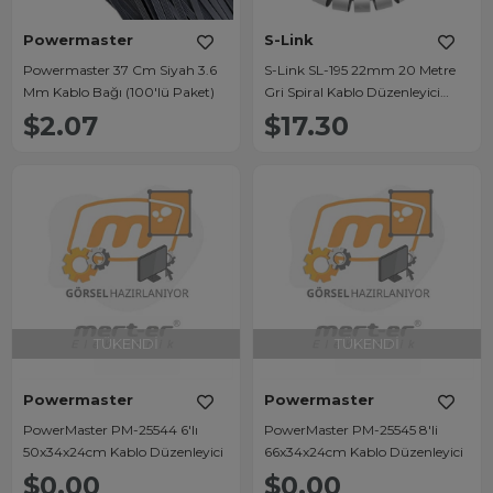
Powermaster
S-Link
Powermaster 37 Cm Siyah 3.6
S-Link SL-195 22mm 20 Metre
Mm Kablo Bağı (100'lü Paket)
Gri Spiral Kablo Düzenleyici
Toplayıcı Pratik Uygulama
$2.07
$17.30
Aparatlı
TÜKENDI
TÜKENDI
Powermaster
Powermaster
PowerMaster PM-25544 6'lı
PowerMaster PM-25545 8'li
50x34x24cm Kablo Düzenleyici
66x34x24cm Kablo Düzenleyici
$0.00
$0.00