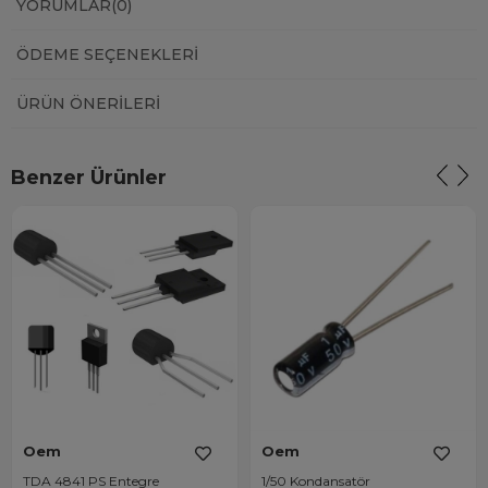
YORUMLAR
(0)
ÖDEME SEÇENEKLERI
ÜRÜN ÖNERILERI
Benzer Ürünler
Oem
Oem
TDA 4841 PS Entegre
1/50 Kondansatör