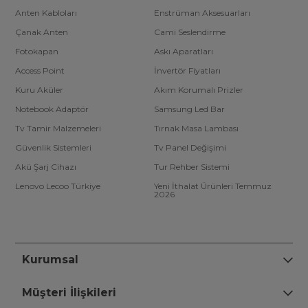
Anten Kabloları
Enstrüman Aksesuarları
Çanak Anten
Cami Seslendirme
Fotokapan
Askı Aparatları
Access Point
İnvertör Fiyatları
Kuru Aküler
Akım Korumalı Prizler
Notebook Adaptör
Samsung Led Bar
Tv Tamir Malzemeleri
Tırnak Masa Lambası
Güvenlik Sistemleri
Tv Panel Değişimi
Akü Şarj Cihazı
Tur Rehber Sistemi
Lenovo Lecoo Türkiye
Yeni İthalat Ürünleri Temmuz
2026
Kurumsal
Müşteri İlişkileri