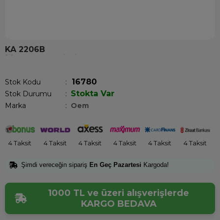
KA 2206B
Son 12 saatte
12
kişi sepetine ekledi!
16780
Stok Kodu
Stokta Var
Stok Durumu
:
Marka
:
Oem
4 Taksit
4 Taksit
4 Taksit
4 Taksit
4 Taksit
4 Taksit
Şimdi vereceğin sipariş
En Geç Pazartesi
Kargoda!
1000 TL ve üzeri alışverişlerde
KARGO BEDAVA