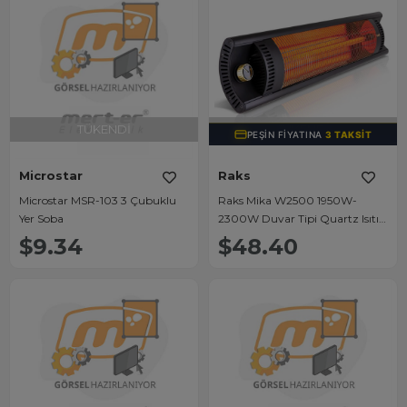
TÜKENDI
TÜKENDI
PEŞIN FIYATINA
3 TAKSIT
Microstar
Raks
Microstar MSR-103 3 Çubuklu
Raks Mika W2500 1950W-
Yer Soba
2300W Duvar Tipi Quartz Isıtıcı
Yatık Soba
$9.34
$48.40