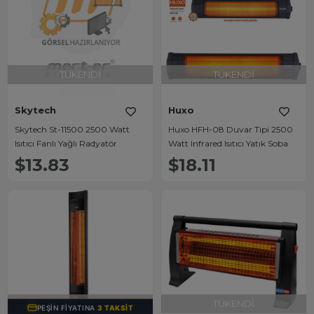
TÜKENDI
TÜKENDI
Skytech
Huxo
Skytech St-11500 2500 Watt
Huxo HFH-08 Duvar Tipi 2500
Isıtıcı Fanlı Yağlı Radyatör
Watt Infrared Isıtıcı Yatık Soba
$13.83
$18.11
TÜKENDI
TÜKENDI
PEŞIN FIYATINA
3 TAKSIT