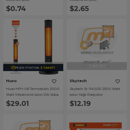
$0.74
$2.65
TÜKENDI
TÜKENDI
PEŞIN FIYATINA
3 TAKSIT
Huxo
Skytech
Huxo HFH-06 Termostatlı 2000
Skytech St-11400R 2500 Watt
Watt Mikatronik Isıtıcı Dik Soba
Isıtıcı Yağlı Radyator
$29.01
$12.19