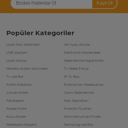
Kayıt Ol
Popüler Kategoriler
Uydu Alıcı Sistemleri
4K Uydu Alıcılar
LNB Çeşitleri
Elektronik Malzemeler
Uydu Alıcılar
Seslendirme Hoparlörleri
Merkezi Anten Santralleri
Tv Yedek Parça
Tv Led Bar
IP Tv Box
Anten Kabloları
Enstrüman Aksesuarları
Çanak Anten
Cami Seslendirme
Fotokapan
Askı Aparatları
Access Point
İnvertör Fiyatları
Kuru Aküler
Akım Korumalı Prizler
Notebook Adaptör
Samsung Led Bar