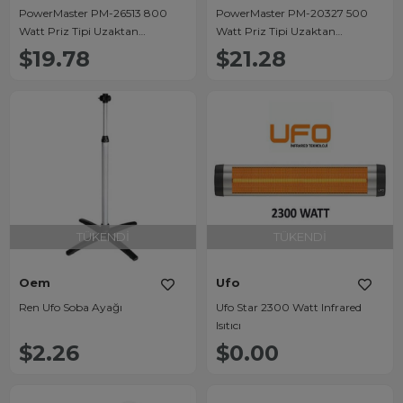
PowerMaster PM-26513 800
PowerMaster PM-20327 500
Watt Priz Tipi Uzaktan
Watt Priz Tipi Uzaktan
Kumandalı Taşınabilir Isıtıcı
Kumandalı Taşınabilir Isıtıcı
$19.78
$21.28
(Zamanlayıcı - Otomatik
(Zamanlayıcı - Otomatik
Kapanma)
Kapanma)
TÜKENDI
TÜKENDI
Oem
Ufo
Ren Ufo Soba Ayağı
Ufo Star 2300 Watt Infrared
Isıtıcı
$2.26
$0.00