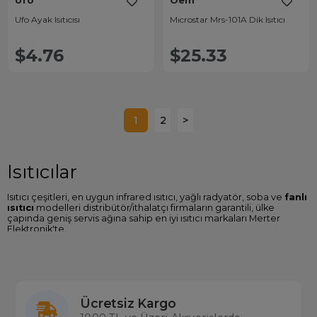
Ufo
Oem
Ufo Ayak Isıtıcısı
Mıcrostar Mrs-101A Dik Isıtıcı
$4.76
$25.33
1
2
>
Isıtıcılar
Isıtıcı çeşitleri, en uygun infrared ısıtıcı, yağlı radyatör, soba ve
fanlı
ısıtıcı
modelleri distribütör/ithalatçı firmaların garantili, ülke
çapında geniş servis ağına sahip en iyi ısıtıcı markaları Merter
Elektronik'te.
Isıtıcı Fiyatları
Sitemizde Microstar, Kumtel, Skytech, Ufo gibi birçok
elektrikli
ısıtıcı
marka ve modellerine ulaşabilir özellikleri karşılaştırabilir en
ucuz ısıtıcı fiyatlarını Türkiye'nin en büyük gerçek stok çalışan
Ücretsiz Kargo
toptan ve perakende elektronik mağazası
Merterelektronik.com
'dan satın alabilirsiniz.