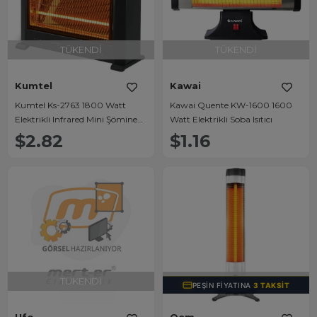
TÜKENDI
TÜKENDI
Kumtel
Kawai
Kumtel Ks-2763 1800 Watt
Kawai Quente KW-1600 1600
Elektrikli Infrared Mini Şömine
Watt Elektrikli Soba Isıtıcı
Isıtıcı Soba
$2.82
$1.16
TÜKENDI
TÜKENDI
PEŞIN FIYATINA
3 TAKSIT