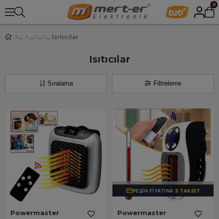
0
Isıtıcılar
Isıtıcılar
Sıralama
Filtreleme
TÜKENDI
PEŞIN FIYATINA
3 TAKSIT
Powermaster
Powermaster