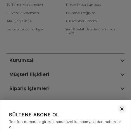
Tv Tamir Malzemeleri
Tırnak Masa Lambası
Güvenlik Sistemleri
Tv Panel Değişimi
Akü Şarj Cihazı
Tur Rehber Sistemi
Lenovo Lecoo Türkiye
Yeni İthalat Ürünleri Temmuz
2026
Kurumsal
Müşteri İlişkileri
Sipariş İşlemleri
Bize Ulaşın
BÜLTENE ABONE OL
+90 (850) 473 08 08
Telefon numaranı girerek sana özel kampanyalardan haberdar
ol.
Tevfik Bey Mah. Dr. Ali Demir Cd. No:51 Kat:2 Kobi İş Merkezi