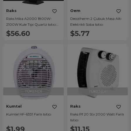
Raks
Oem
Raks Mika A2000 1800W-
Decotherm 2 Çubuk Masa Altı
2100W Kule Tipi Quartz Isıtıcı
Elektrikli Soba Isıtıcı
Dik Soba
$56.60
$5.77
TÜKENDI
TÜKENDI
Kumtel
Raks
Kumtel HF-6331 Fanlı Isıtıcı
Raks Pf 20 Stx 2000 Watt Fanlı
Isıtıcı
$1.99
$11.15