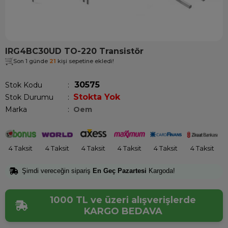
IRG4BC30UD TO-220 Transistör
Son 1 günde
21
kişi sepetine ekledi!
30575
Stok Kodu
Stokta Yok
Stok Durumu
:
Marka
:
Oem
4 Taksit
4 Taksit
4 Taksit
4 Taksit
4 Taksit
4 Taksit
Şimdi vereceğin sipariş
En Geç Pazartesi
Kargoda!
1000 TL ve üzeri alışverişlerde
KARGO BEDAVA