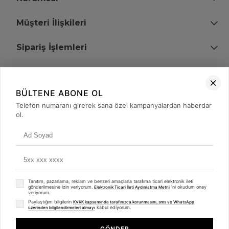
Müşteri İlişkileri
Sipariş İşlemleri
Bize Ulaşın
BÜLTENE ABONE OL
+90 (850) 473 08 08
Telefon numaranı girerek sana özel kampanyalardan haberdar
ol.
Tevfik Bey Mah. Dr. Ali Demir Cd. No:51 Kat:2 Kobi İş Merkezi
Küçükçekmece / İstanbul
Tanıtım, pazarlama, reklam ve benzeri amaçlarla tarafıma ticari elektronik ileti
gönderilmesine izin veriyorum.
'ni okudum onay
Elektronik Ticari İleti Aydınlatma Metni
veriyorum.
Paylaştığım bilgilerin
KVKK kapsamında tarafınızca korunmasını, sms ve WhatsApp
kabul ediyorum.
üzerinden bilgilendirmeleri almayı
© 2008 - 2026
merterelektronik.com
Whatsapp
- Tüm Hakları Saklıdır. Kredi kartı bilgileriniz 256bit SSL sertifikası ile
GÖNDER