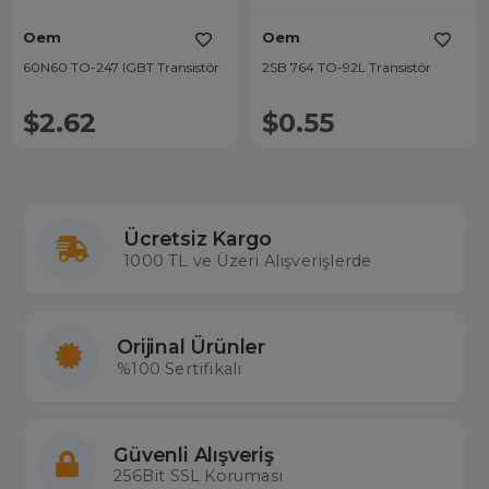
Oem
Oem
60N60 TO-247 IGBT Transistör
2SB 764 TO-92L Transistör
$2.62
$0.55
Ücretsiz Kargo
1000 TL ve Üzeri Alışverişlerde
Orijinal Ürünler
%100 Sertifikalı
Güvenli Alışveriş
256Bit SSL Koruması