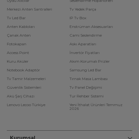
Uydu Alıcılar
Seslendirme Hoparlörleri
Merkezi Anten Santralleri
Tv Yedek Parça
Tv Led Bar
IP Tv Box
Anten Kabloları
Enstrüman Aksesuarları
Çanak Anten
Cami Seslendirme
Fotokapan
Askı Aparatları
Access Point
İnvertör Fiyatları
Kuru Aküler
Akım Korumalı Prizler
Notebook Adaptör
Samsung Led Bar
Tv Tamir Malzemeleri
Tırnak Masa Lambası
Güvenlik Sistemleri
Tv Panel Değişimi
Akü Şarj Cihazı
Tur Rehber Sistemi
Lenovo Lecoo Türkiye
Yeni İthalat Ürünleri Temmuz
2026
Kurumsal