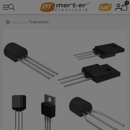
0
Transistör