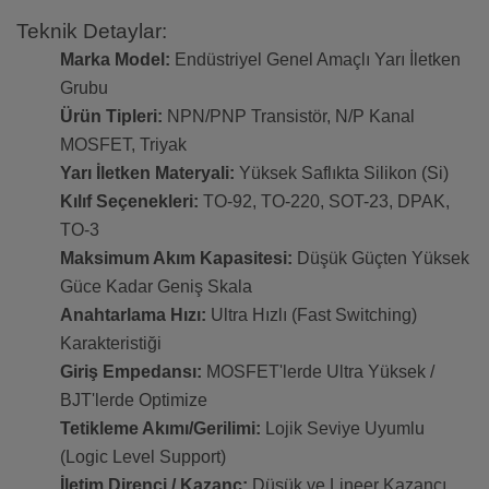
Teknik Detaylar:
Marka Model:
Endüstriyel Genel Amaçlı Yarı İletken
Grubu
Ürün Tipleri:
NPN/PNP Transistör, N/P Kanal
MOSFET, Triyak
Yarı İletken Materyali:
Yüksek Saflıkta Silikon (Si)
Kılıf Seçenekleri:
TO-92, TO-220, SOT-23, DPAK,
TO-3
Maksimum Akım Kapasitesi:
Düşük Güçten Yüksek
Güce Kadar Geniş Skala
Anahtarlama Hızı:
Ultra Hızlı (Fast Switching)
Karakteristiği
Giriş Empedansı:
MOSFET'lerde Ultra Yüksek /
BJT'lerde Optimize
Tetikleme Akımı/Gerilimi:
Lojik Seviye Uyumlu
(Logic Level Support)
İletim Direnci / Kazanç:
Düşük ve Lineer Kazancı