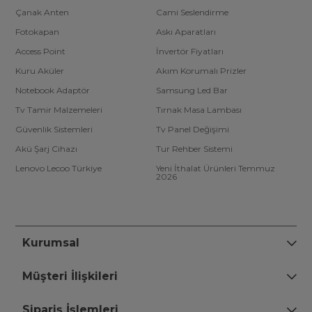
Çanak Anten
Cami Seslendirme
Fotokapan
Askı Aparatları
Access Point
İnvertör Fiyatları
Kuru Aküler
Akım Korumalı Prizler
Notebook Adaptör
Samsung Led Bar
Tv Tamir Malzemeleri
Tırnak Masa Lambası
Güvenlik Sistemleri
Tv Panel Değişimi
Akü Şarj Cihazı
Tur Rehber Sistemi
Lenovo Lecoo Türkiye
Yeni İthalat Ürünleri Temmuz
2026
Kurumsal
Müşteri İlişkileri
Sipariş İşlemleri