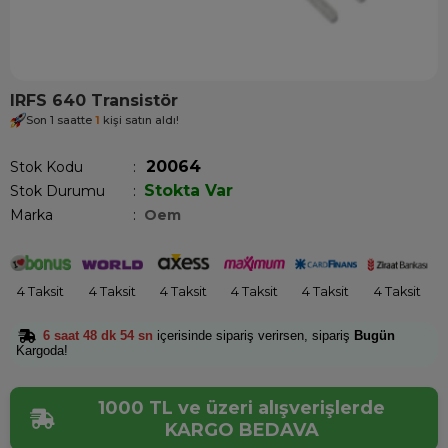
IRFS 640 Transistör
Son 1 saatte
1
kişi satın aldı!
20064
Stok Kodu
Stokta Var
Stok Durumu
:
Marka
:
Oem
4 Taksit
4 Taksit
4 Taksit
4 Taksit
4 Taksit
4 Taksit
6 saat 48 dk 54 sn
içerisinde sipariş verirsen, sipariş
Bugün
Kargoda!
1000 TL ve üzeri alışverişlerde
KARGO BEDAVA