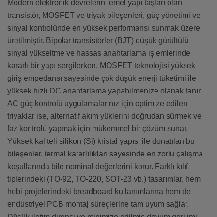
Modern elektronik devrelerin temel yapı taşları olan
transistör, MOSFET ve triyak bileşenleri, güç yönetimi ve
sinyal kontrolünde en yüksek performansı sunmak üzere
üretilmiştir. Bipolar transistörler (BJT) düşük gürültülü
sinyal yükseltme ve hassas anahtarlama işlemlerinde
kararlı bir yapı sergilerken, MOSFET teknolojisi yüksek
giriş empedansı sayesinde çok düşük enerji tüketimi ile
yüksek hızlı DC anahtarlama yapabilmenize olanak tanır.
AC güç kontrolü uygulamalarınız için optimize edilen
triyaklar ise, alternatif akım yüklerini doğrudan sürmek ve
faz kontrolü yapmak için mükemmel bir çözüm sunar.
Yüksek kaliteli silikon (Si) kristal yapısı ile donatılan bu
bileşenler, termal kararlılıkları sayesinde en zorlu çalışma
koşullarında bile nominal değerlerini korur. Farklı kılıf
tiplerindeki (TO-92, TO-220, SOT-23 vb.) tasarımlar, hem
hobi projelerindeki breadboard kullanımlarına hem de
endüstriyel PCB montaj süreçlerine tam uyum sağlar.
Düşük iletim direnci ve minimize edilmiş doyum gerilimi