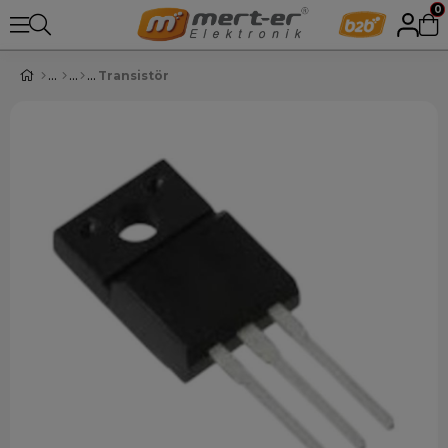
0
Transistör