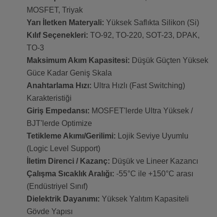
MOSFET, Triyak
Yarı İletken Materyali:
Yüksek Saflıkta Silikon (Si)
Kılıf Seçenekleri:
TO-92, TO-220, SOT-23, DPAK,
TO-3
Maksimum Akım Kapasitesi:
Düşük Güçten Yüksek
Güce Kadar Geniş Skala
Anahtarlama Hızı:
Ultra Hızlı (Fast Switching)
Karakteristiği
Giriş Empedansı:
MOSFET'lerde Ultra Yüksek /
BJT'lerde Optimize
Tetikleme Akımı/Gerilimi:
Lojik Seviye Uyumlu
(Logic Level Support)
İletim Direnci / Kazanç:
Düşük ve Lineer Kazancı
Çalışma Sıcaklık Aralığı:
-55°C ile +150°C arası
(Endüstriyel Sınıf)
Dielektrik Dayanımı:
Yüksek Yalıtım Kapasiteli
Gövde Yapısı