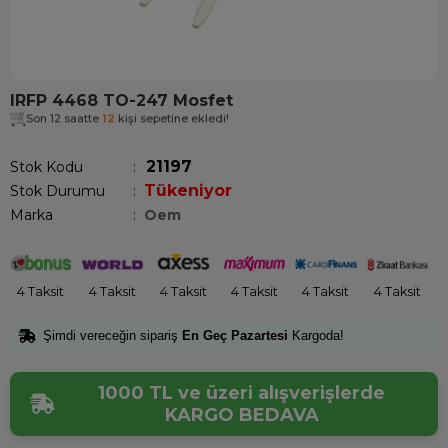
IRFP 4468 TO-247 Mosfet
Son 12 saatte
12
kişi sepetine ekledi!
21197
Stok Kodu
Tükeniyor
Stok Durumu
:
Marka
:
Oem
4 Taksit
4 Taksit
4 Taksit
4 Taksit
4 Taksit
4 Taksit
Şimdi vereceğin sipariş
En Geç Pazartesi
Kargoda!
1000 TL ve üzeri alışverişlerde
KARGO BEDAVA