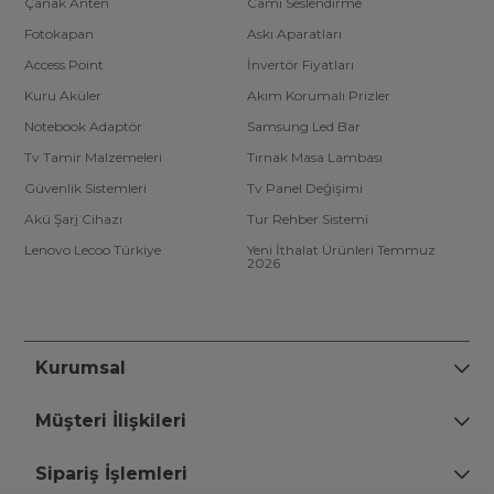
Çanak Anten
Cami Seslendirme
Fotokapan
Askı Aparatları
Access Point
İnvertör Fiyatları
Kuru Aküler
Akım Korumalı Prizler
Notebook Adaptör
Samsung Led Bar
Tv Tamir Malzemeleri
Tırnak Masa Lambası
Güvenlik Sistemleri
Tv Panel Değişimi
Akü Şarj Cihazı
Tur Rehber Sistemi
Lenovo Lecoo Türkiye
Yeni İthalat Ürünleri Temmuz
2026
Kurumsal
Müşteri İlişkileri
Sipariş İşlemleri