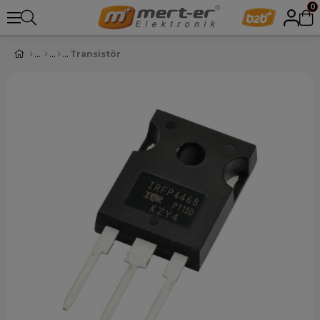
0
Transistör