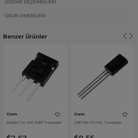
ÖDEME SEÇENEKLERI
ÜRÜN ÖNERILERI
Benzer Ürünler
Oem
Oem
60N60 TO-247 IGBT Transistör
2SB 764 TO-92L Transistör