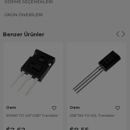
ÖDEME SEÇENEKLERI
ÜRÜN ÖNERILERI
Benzer Ürünler
Oem
Oem
60N60 TO-247 IGBT Transistör
2SB 764 TO-92L Transistör