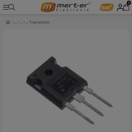
0
Transistör