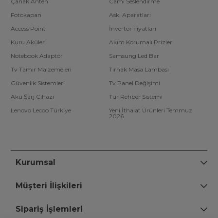
Çanak Anten
Cami Seslendirme
Fotokapan
Askı Aparatları
Access Point
İnvertör Fiyatları
Kuru Aküler
Akım Korumalı Prizler
Notebook Adaptör
Samsung Led Bar
Tv Tamir Malzemeleri
Tırnak Masa Lambası
Güvenlik Sistemleri
Tv Panel Değişimi
Akü Şarj Cihazı
Tur Rehber Sistemi
Lenovo Lecoo Türkiye
Yeni İthalat Ürünleri Temmuz
2026
Kurumsal
Müşteri İlişkileri
Sipariş İşlemleri