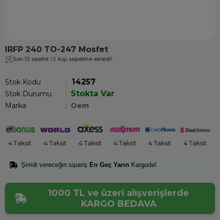
IRFP 240 TO-247 Mosfet
Son 12 saatte
12
kişi sepetine ekledi!
14257
Stok Kodu
Stokta Var
Stok Durumu
:
Marka
:
Oem
4 Taksit
4 Taksit
4 Taksit
4 Taksit
4 Taksit
4 Taksit
Şimdi vereceğin sipariş
En Geç Yarın
Kargoda!
1000 TL ve üzeri alışverişlerde
KARGO BEDAVA