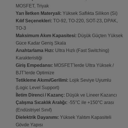
MOSFET, Triyak
Yarı İletken Materyali:
Yüksek Saflıkta Silikon (Si)
Kılıf Seçenekleri:
TO-92, TO-220, SOT-23, DPAK,
TO-3
Maksimum Akım Kapasitesi:
Düşük Güçten Yüksek
Güce Kadar Geniş Skala
Anahtarlama Hızı:
Ultra Hızlı (Fast Switching)
Karakteristiği
Giriş Empedansı:
MOSFET'lerde Ultra Yüksek /
BJT'lerde Optimize
Tetikleme Akımı/Gerilimi:
Lojik Seviye Uyumlu
(Logic Level Support)
İletim Direnci / Kazanç:
Düşük ve Lineer Kazancı
Çalışma Sıcaklık Aralığı:
-55°C ile +150°C arası
(Endüstriyel Sınıf)
Dielektrik Dayanımı:
Yüksek Yalıtım Kapasiteli
Gövde Yapısı