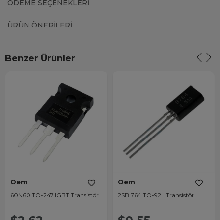
ÖDEME SEÇENEKLERI
ÜRÜN ÖNERILERI
Benzer Ürünler
Oem
Oem
60N60 TO-247 IGBT Transistör
2SB 764 TO-92L Transistör