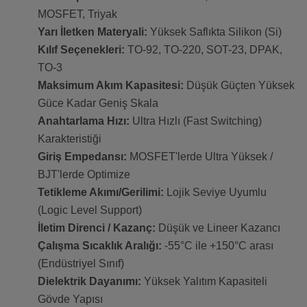
MOSFET, Triyak
Yarı İletken Materyali:
Yüksek Saflıkta Silikon (Si)
Kılıf Seçenekleri:
TO-92, TO-220, SOT-23, DPAK,
TO-3
Maksimum Akım Kapasitesi:
Düşük Güçten Yüksek
Güce Kadar Geniş Skala
Anahtarlama Hızı:
Ultra Hızlı (Fast Switching)
Karakteristiği
Giriş Empedansı:
MOSFET'lerde Ultra Yüksek /
BJT'lerde Optimize
Tetikleme Akımı/Gerilimi:
Lojik Seviye Uyumlu
(Logic Level Support)
İletim Direnci / Kazanç:
Düşük ve Lineer Kazancı
Çalışma Sıcaklık Aralığı:
-55°C ile +150°C arası
(Endüstriyel Sınıf)
Dielektrik Dayanımı:
Yüksek Yalıtım Kapasiteli
Gövde Yapısı