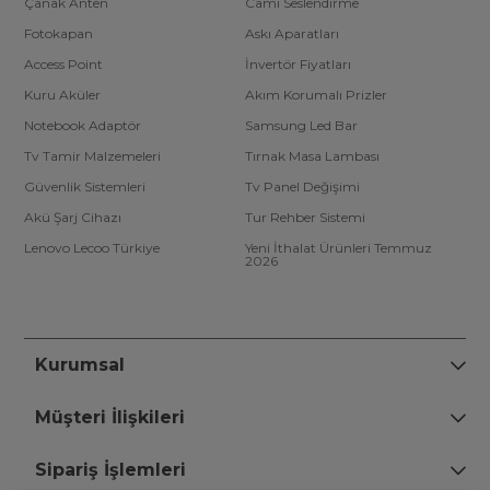
Çanak Anten
Cami Seslendirme
Fotokapan
Askı Aparatları
Access Point
İnvertör Fiyatları
Kuru Aküler
Akım Korumalı Prizler
Notebook Adaptör
Samsung Led Bar
Tv Tamir Malzemeleri
Tırnak Masa Lambası
Güvenlik Sistemleri
Tv Panel Değişimi
Akü Şarj Cihazı
Tur Rehber Sistemi
Lenovo Lecoo Türkiye
Yeni İthalat Ürünleri Temmuz
2026
Kurumsal
Müşteri İlişkileri
Sipariş İşlemleri