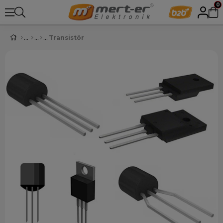
0
Transistör