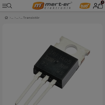
0
Transistör