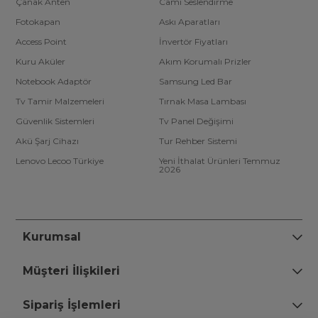
Çanak Anten
Cami Seslendirme
Fotokapan
Askı Aparatları
Access Point
İnvertör Fiyatları
Kuru Aküler
Akım Korumalı Prizler
Notebook Adaptör
Samsung Led Bar
Tv Tamir Malzemeleri
Tırnak Masa Lambası
Güvenlik Sistemleri
Tv Panel Değişimi
Akü Şarj Cihazı
Tur Rehber Sistemi
Lenovo Lecoo Türkiye
Yeni İthalat Ürünleri Temmuz
2026
Kurumsal
Müşteri İlişkileri
Sipariş İşlemleri