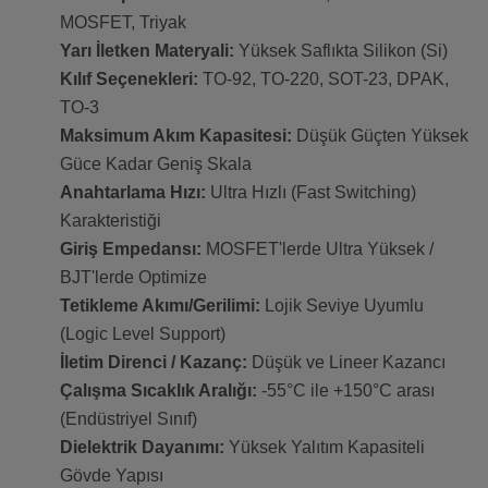
MOSFET, Triyak
Yarı İletken Materyali:
Yüksek Saflıkta Silikon (Si)
Kılıf Seçenekleri:
TO-92, TO-220, SOT-23, DPAK,
TO-3
Maksimum Akım Kapasitesi:
Düşük Güçten Yüksek
Güce Kadar Geniş Skala
Anahtarlama Hızı:
Ultra Hızlı (Fast Switching)
Karakteristiği
Giriş Empedansı:
MOSFET'lerde Ultra Yüksek /
BJT'lerde Optimize
Tetikleme Akımı/Gerilimi:
Lojik Seviye Uyumlu
(Logic Level Support)
İletim Direnci / Kazanç:
Düşük ve Lineer Kazancı
Çalışma Sıcaklık Aralığı:
-55°C ile +150°C arası
(Endüstriyel Sınıf)
Dielektrik Dayanımı:
Yüksek Yalıtım Kapasiteli
Gövde Yapısı