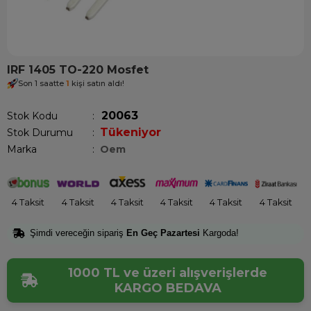
IRF 1405 TO-220 Mosfet
Son 1 saatte
1
kişi satın aldı!
20063
Stok Kodu
Tükeniyor
Stok Durumu
:
Marka
:
Oem
4 Taksit
4 Taksit
4 Taksit
4 Taksit
4 Taksit
4 Taksit
Şimdi vereceğin sipariş
En Geç Pazartesi
Kargoda!
1000 TL ve üzeri alışverişlerde
KARGO BEDAVA