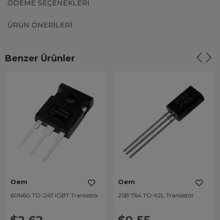
ÖDEME SEÇENEKLERI
ÜRÜN ÖNERILERI
Benzer Ürünler
Oem
Oem
60N60 TO-247 IGBT Transistör
2SB 764 TO-92L Transistör