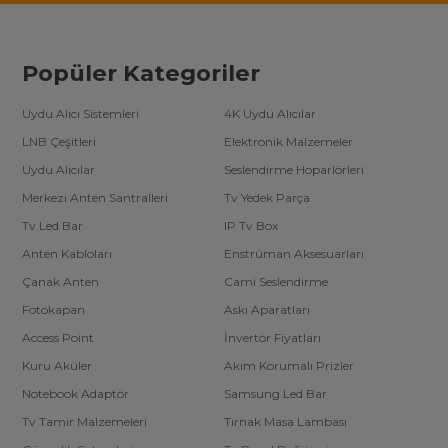
Popüler Kategoriler
Uydu Alıcı Sistemleri
4K Uydu Alıcılar
LNB Çeşitleri
Elektronik Malzemeler
Uydu Alıcılar
Seslendirme Hoparlörleri
Merkezi Anten Santralleri
Tv Yedek Parça
Tv Led Bar
IP Tv Box
Anten Kabloları
Enstrüman Aksesuarları
Çanak Anten
Cami Seslendirme
Fotokapan
Askı Aparatları
Access Point
İnvertör Fiyatları
Kuru Aküler
Akım Korumalı Prizler
Notebook Adaptör
Samsung Led Bar
Tv Tamir Malzemeleri
Tırnak Masa Lambası