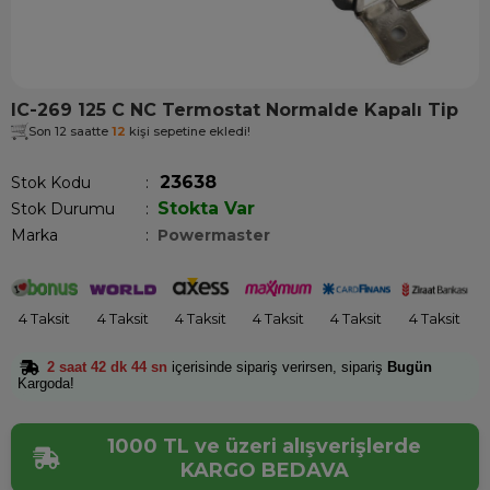
IC-269 125 C NC Termostat Normalde Kapalı Tip
Son 12 saatte
12
kişi sepetine ekledi!
23638
Stok Kodu
Stokta Var
Stok Durumu
:
Marka
:
Powermaster
4 Taksit
4 Taksit
4 Taksit
4 Taksit
4 Taksit
4 Taksit
2 saat 42 dk 44 sn
içerisinde sipariş verirsen, sipariş
Bugün
Kargoda!
1000 TL ve üzeri alışverişlerde
KARGO BEDAVA