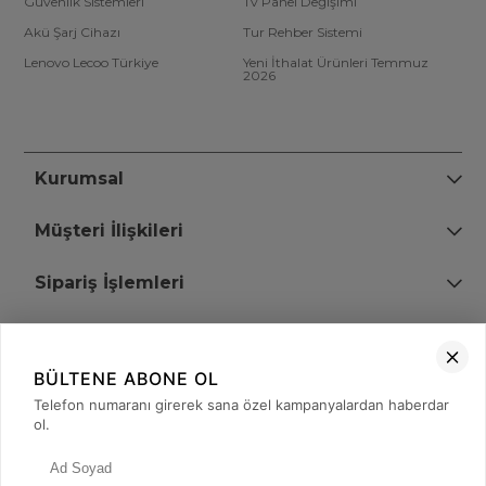
Güvenlik Sistemleri
Tv Panel Değişimi
Akü Şarj Cihazı
Tur Rehber Sistemi
Lenovo Lecoo Türkiye
Yeni İthalat Ürünleri Temmuz
2026
Kurumsal
Müşteri İlişkileri
Sipariş İşlemleri
Bize Ulaşın
BÜLTENE ABONE OL
+90 (850) 473 08 08
Telefon numaranı girerek sana özel kampanyalardan haberdar
ol.
Tevfik Bey Mah. Dr. Ali Demir Cd. No:51 Kat:2 Kobi İş Merkezi
Küçükçekmece / İstanbul