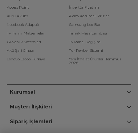
Access Point
İnvertör Fiyatları
Kuru Aküler
Akım Korumalı Prizler
Notebook Adaptör
Samsung Led Bar
Tv Tamir Malzemeleri
Tırnak Masa Lambası
Güvenlik Sistemleri
Tv Panel Değişimi
Akü Şarj Cihazı
Tur Rehber Sistemi
Lenovo Lecoo Türkiye
Yeni İthalat Ürünleri Temmuz
2026
Kurumsal
Müşteri İlişkileri
Sipariş İşlemleri