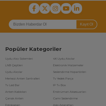
Kayıt Ol
Popüler Kategoriler
Uydu Alıcı Sistemleri
4K Uydu Alıcılar
LNB Çeşitleri
Elektronik Malzemeler
Uydu Alıcılar
Seslendirme Hoparlörleri
Merkezi Anten Santralleri
Tv Yedek Parça
Tv Led Bar
IP Tv Box
Anten Kabloları
Enstrüman Aksesuarları
Çanak Anten
Cami Seslendirme
Fotokapan
Askı Aparatları