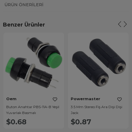
ÜRÜN ÖNERILERI
Benzer Ürünler
Oem
Powermaster
Buton Anahtar PBS-11A-B Yeşil
3.5 Mm Stereo Fiş Ara Dişi Dişi
Yuvarlak Basmalı
Jack
$0.68
$0.87