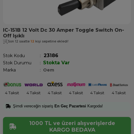
IC-151B 12 Volt Dc 30 Amper Toggle Switch On-
Off Işıklı
Son 12 saatte
12
kişi sepetine ekledi!
23186
Stok Kodu
Stokta Var
Stok Durumu
:
Marka
:
Oem
4 Taksit
4 Taksit
4 Taksit
4 Taksit
4 Taksit
4 Taksit
Şimdi vereceğin sipariş
En Geç Pazartesi
Kargoda!
1000 TL ve üzeri alışverişlerde
KARGO BEDAVA