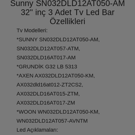
Sunny SN032DLD12AT050-AM
32'' inç 3 Adet Tv Led Bar
Özellikleri
Tv Modelleri:
*SUNNY SN032DLD12AT050-AM,
SN032DLD12AT057-ATM,
SN032DLD16AT017-AM
*GRUNDİK G32 LB 5313
*AXEN AX032DLD12AT050-KM,
AX032dld16at012-ZT2CS2,
AX032DLD16AT015-ZTM,
AX032DLD16AT017-ZM
*WOON WN032DLD12AT050-KM,
WN032DLD12AT057-AVNTM
Led Açıklamaları: