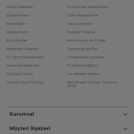
Anten Kabloları
Enstrüman Aksesuarları
Çanak Anten
Cami Seslendirme
Fotokapan
Askı Aparatları
Access Point
İnvertör Fiyatları
Kuru Aküler
Akım Korumalı Prizler
Notebook Adaptör
Samsung Led Bar
Tv Tamir Malzemeleri
Tırnak Masa Lambası
Güvenlik Sistemleri
Tv Panel Değişimi
Akü Şarj Cihazı
Tur Rehber Sistemi
Lenovo Lecoo Türkiye
Yeni İthalat Ürünleri Temmuz
2026
Kurumsal
Müşteri İlişkileri