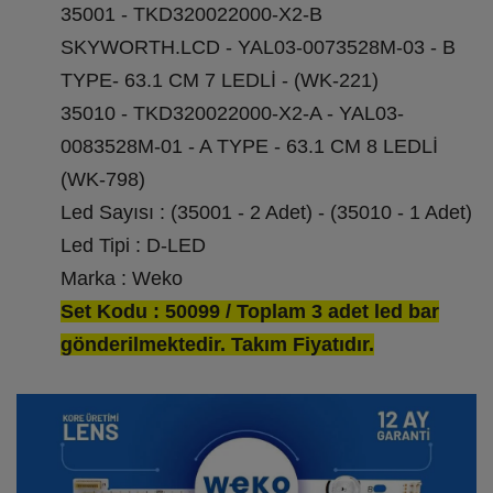
35001 - TKD320022000-X2-B
SKYWORTH.LCD - YAL03-0073528M-03 - B
TYPE- 63.1 CM 7 LEDLİ - (WK-221)
35010 - TKD320022000-X2-A - YAL03-
0083528M-01 - A TYPE - 63.1 CM 8 LEDLİ
(WK-798)
Led Sayısı : (35001 - 2 Adet) - (35010 - 1 Adet)
Led Tipi : D-LED
Marka : Weko
Set Kodu : 50099 / Toplam 3 adet led bar
gönderilmektedir. Takım Fiyatıdır.