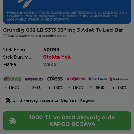
Grundig G32 LB 5313 32'' inç 3 Adet Tv Led Bar
Son 12 saatte
12
kişi sepetine ekledi!
50099
Stok Kodu
Stokta Yok
Stok Durumu
:
Marka
:
Weko
4 Taksit
4 Taksit
4 Taksit
4 Taksit
4 Taksit
4 Taksit
Şimdi vereceğin sipariş
En Geç Yarın
Kargoda!
1000 TL ve üzeri alışverişlerde
KARGO BEDAVA