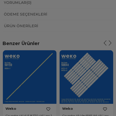
YORUMLAR
(0)
ÖDEME SEÇENEKLERI
ÜRÜN ÖNERILERI
Benzer Ürünler
Weko
Weko
Grundig 46 VLE 8270 46'' inç 1
Grundig 49 Vle 6565 Wl 49'' inç