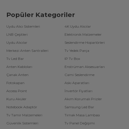
Popüler Kategoriler
Uydu Alıcı Sistemleri
4K Uydu Alıcılar
LNB Çeşitleri
Elektronik Malzemeler
Uydu Alıcılar
Seslendirme Hoparlörleri
Merkezi Anten Santralleri
Tv Yedek Parça
Tv Led Bar
IP Tv Box
Anten Kabloları
Enstrüman Aksesuarları
Çanak Anten
Cami Seslendirme
Fotokapan
Askı Aparatları
Access Point
İnvertör Fiyatları
Kuru Aküler
Akım Korumalı Prizler
Notebook Adaptör
Samsung Led Bar
Tv Tamir Malzemeleri
Tırnak Masa Lambası
Güvenlik Sistemleri
Tv Panel Değişimi