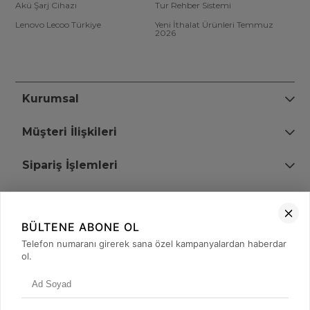
Akü Şarj Cihazı
Tur Rehber Sistemi
Lenovo Lecoo Türkiye
Yeni İthalat Ürünleri Temmuz
2026
Kurumsal
Müşteri İlişkileri
Sipariş İşlemleri
Bize Ulaşın
BÜLTENE ABONE OL
+90 (850) 473 08 08
Telefon numaranı girerek sana özel kampanyalardan haberdar
ol.
Tevfik Bey Mah. Dr. Ali Demir Cd. No:51 Kat:2 Kobi İş Merkezi
Küçükçekmece / İstanbul