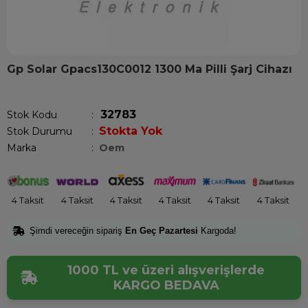
Gp Solar Gpacs130C0012 1300 Ma Pilli Şarj Cihazı
Son 12 saatte
12
kişi sepetine ekledi!
32783
Stok Kodu
Stokta Yok
Stok Durumu
:
Marka
:
Oem
4 Taksit
4 Taksit
4 Taksit
4 Taksit
4 Taksit
4 Taksit
Şimdi vereceğin sipariş
En Geç Pazartesi
Kargoda!
1000 TL ve üzeri alışverişlerde
KARGO BEDAVA