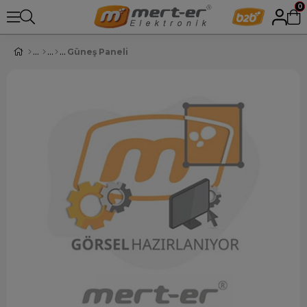
0
Güneş Paneli