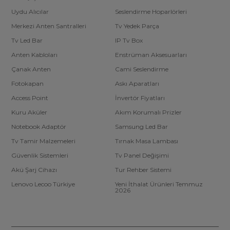
Uydu Alıcılar
Seslendirme Hoparlörleri
Merkezi Anten Santralleri
Tv Yedek Parça
Tv Led Bar
IP Tv Box
Anten Kabloları
Enstrüman Aksesuarları
Çanak Anten
Cami Seslendirme
Fotokapan
Askı Aparatları
Access Point
İnvertör Fiyatları
Kuru Aküler
Akım Korumalı Prizler
Notebook Adaptör
Samsung Led Bar
Tv Tamir Malzemeleri
Tırnak Masa Lambası
Güvenlik Sistemleri
Tv Panel Değişimi
Akü Şarj Cihazı
Tur Rehber Sistemi
Lenovo Lecoo Türkiye
Yeni İthalat Ürünleri Temmuz
2026