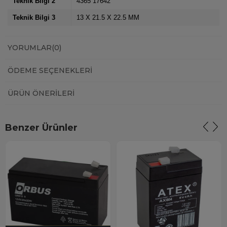
Teknik Bilgi 2
4365 17642
Teknik Bilgi 3
13 X 21.5 X 22.5 MM
YORUMLAR
(0)
ÖDEME SEÇENEKLERI
ÜRÜN ÖNERILERI
Benzer Ürünler