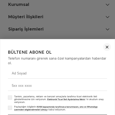
Kurumsal
Müşteri İlişkileri
Sipariş İşlemleri
Bize Ulaşın
BÜLTENE ABONE OL
+90 (850) 473 08 08
Telefon numaranı girerek sana özel kampanyalardan haberdar
ol.
Tevfik Bey Mah. Dr. Ali Demir Cd. No:51 Kat:2 Kobi İş Merkezi
Küçükçekmece / İstanbul
Tanıtım, pazarlama, reklam ve benzeri amaçlarla tarafıma ticari elektronik ileti
gönderilmesine izin veriyorum.
'ni okudum onay
Elektronik Ticari İleti Aydınlatma Metni
veriyorum.
Paylaştığım bilgilerin
KVKK kapsamında tarafınızca korunmasını, sms ve WhatsApp
kabul ediyorum.
üzerinden bilgilendirmeleri almayı
© 2008 - 2026
merterelektronik.com