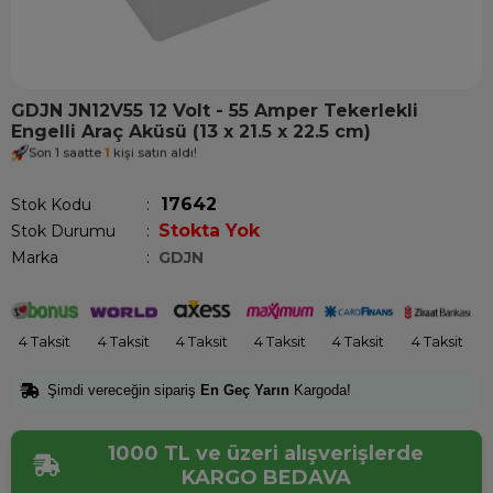
GDJN JN12V55 12 Volt - 55 Amper Tekerlekli
Engelli Araç Aküsü (13 x 21.5 x 22.5 cm)
Son 1 saatte
1
kişi satın aldı!
17642
Stok Kodu
Stokta Yok
Stok Durumu
:
Marka
:
GDJN
4 Taksit
4 Taksit
4 Taksit
4 Taksit
4 Taksit
4 Taksit
Şimdi vereceğin sipariş
En Geç Yarın
Kargoda!
1000 TL ve üzeri alışverişlerde
KARGO BEDAVA