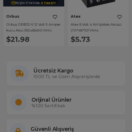
PEŞIN FIYATINA
3 TAKSIT
Orbus
Atex
Orbus ORB12-9 12 Volt 9 Amper
Atex 6 Volt 4 AH Işıldak Aküsü
Kuru Akü (150x65x90 Mm)
(70*48*101 Mm)
$21.98
$5.73
Ücretsiz Kargo
1000 TL ve Üzeri Alışverişlerde
Orijinal Ürünler
%100 Sertifikalı
Güvenli Alışveriş