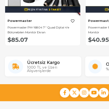
PEŞIN FIYATINA
3 TAKSIT
Powermaster
Powermast
Powermaster PM-16804 7'' Quad Dijital 4'e
Powermaster PM
Bölünebilen Monitör Ekran
Monitör
$85.07
$40.95
Ücretsiz Kargo
O
1000 TL ve Üzeri
%
Alışverişlerde