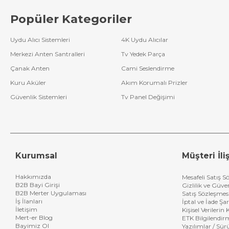
Popüler Kategoriler
Uydu Alıcı Sistemleri
4K Uydu Alıcılar
Merkezi Anten Santralleri
Tv Yedek Parça
Çanak Anten
Cami Seslendirme
Kuru Aküler
Akım Korumalı Prizler
Güvenlik Sistemleri
Tv Panel Değişimi
Kurumsal
Müşteri İliş
Hakkımızda
Mesafeli Satış S
B2B Bayi Girişi
Gizlilik ve Güve
B2B Merter Uygulaması
Satış Sözleşmes
İş İlanları
İptal ve İade Şar
İletişim
Kişisel Verileri
Mert-er Blog
ETK Bilgilendir
Bayimiz Ol
Yazılımlar / Sür