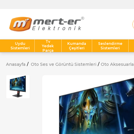
Tv
Uydu
Kumanda
Seslendirme
Yedek
Sistemleri
Çeşitleri
Sistemleri
Parça
Anasayfa
Oto Ses ve Görüntü Sistemleri
Oto Aksesuarla