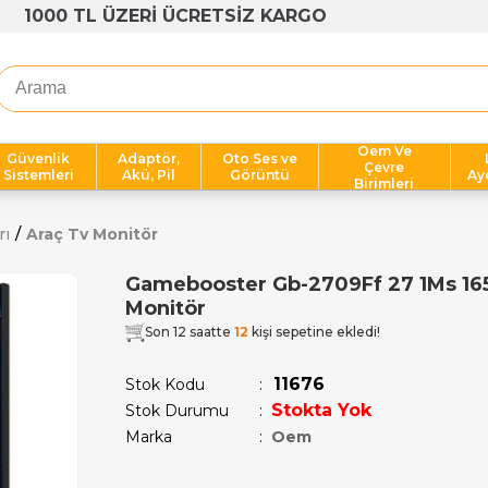
1000 TL ÜZERİ ÜCRETSİZ KARGO
Oem Ve
Güvenlik
Adaptör,
Oto Ses ve
Çevre
Sistemleri
Akü, Pil
Görüntü
Ay
Birimleri
rı
Araç Tv Monitör
Gamebooster Gb-2709Ff 27 1Ms 165
Monitör
Son 12 saatte
12
kişi sepetine ekledi!
11676
Stok Kodu
Stokta Yok
Stok Durumu
:
Marka
:
Oem