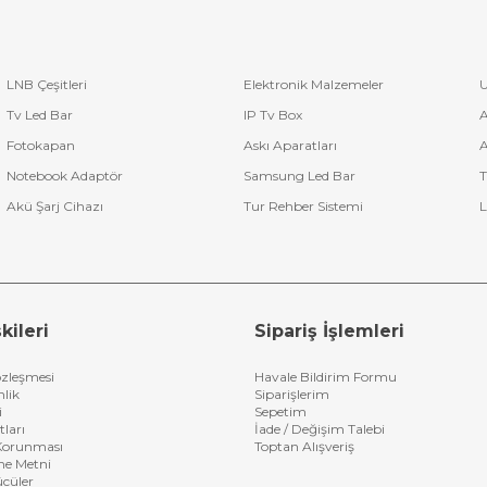
LNB Çeşitleri
Elektronik Malzemeler
U
Tv Led Bar
IP Tv Box
A
Fotokapan
Askı Aparatları
A
Notebook Adaptör
Samsung Led Bar
T
Akü Şarj Cihazı
Tur Rehber Sistemi
L
kileri
Sipariş İşlemleri
özleşmesi
Havale Bildirim Formu
nlik
Siparişlerim
i
Sepetim
tları
İade / Değişim Talebi
n Korunması
Toptan Alışveriş
me Metni
ücüler