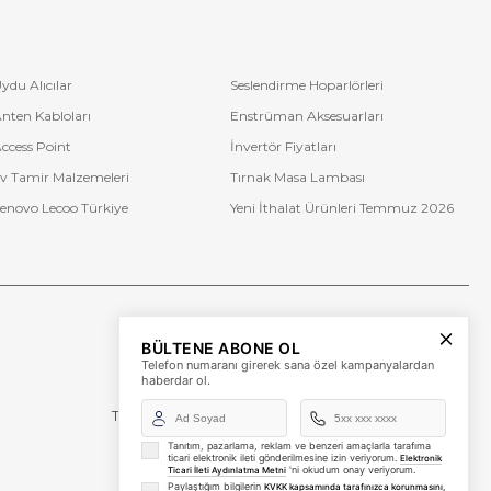
ydu Alıcılar
Seslendirme Hoparlörleri
nten Kabloları
Enstrüman Aksesuarları
ccess Point
İnvertör Fiyatları
v Tamir Malzemeleri
Tırnak Masa Lambası
enovo Lecoo Türkiye
Yeni İthalat Ürünleri Temmuz 2026
Bize Ulaşın
BÜLTENE ABONE OL
+90 (850) 473 08 08
Telefon numaranı girerek sana özel kampanyalardan
haberdar ol.
Tevfik Bey Mah. Dr. Ali Demir Cd. No:51 Kat:2 Kobi İş
Merkezi
Küçükçekmece / İstanbul
Tanıtım, pazarlama, reklam ve benzeri amaçlarla tarafıma
ticari elektronik ileti gönderilmesine izin veriyorum.
Elektronik
'ni okudum onay veriyorum.
Ticari İleti Aydınlatma Metni
Paylaştığım bilgilerin
KVKK kapsamında tarafınızca korunmasını,