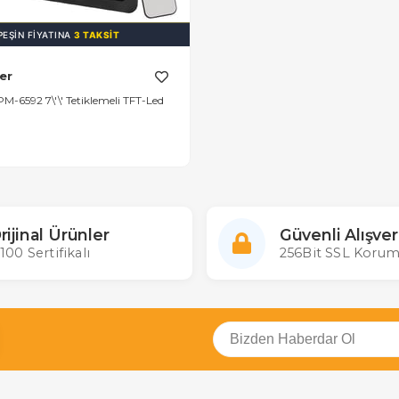
PEŞIN FIYATINA
3 TAKSIT
er
-6592 7\'\' Tetiklemeli TFT-Led
rijinal Ürünler
Güvenli Alışver
100 Sertifikalı
256Bit SSL Korum