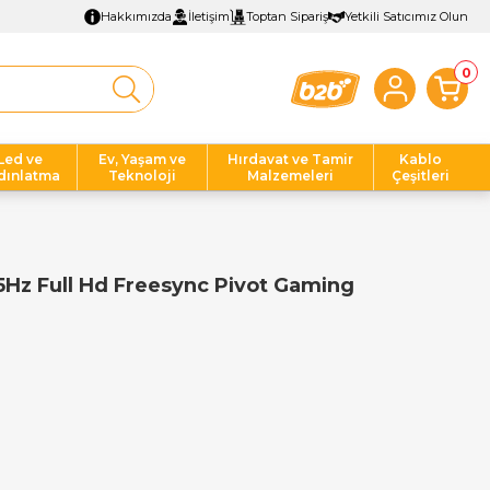
Hakkımızda
İletişim
Toptan Sipariş
Yetkili Satıcımız Olun
0
Led ve
Ev, Yaşam ve
Hırdavat ve Tamir
Kablo
dınlatma
Teknoloji
Malzemeleri
Çeşitleri
Hz Full Hd Freesync Pivot Gaming