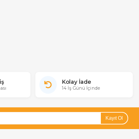
iş
Kolay İade
ası
14 İş Günü İçinde
Kayıt Ol