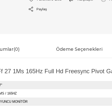
Paylaş
umlar
(0)
Ödeme Seçenekleri
27 1Ms 165Hz Full Hd Freesync Pivot Gam
7"
MS / 165HZ
YUNCU MONİTÖR