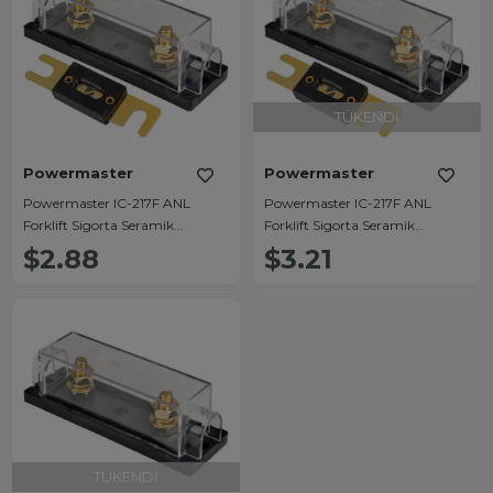
TÜKENDI
Powermaster
Powermaster
Powermaster IC-217F ANL
Powermaster IC-217F ANL
Forklift Sigorta Seramik
Forklift Sigorta Seramik
350Amper
500Amper
$2.88
$3.21
TÜKENDI