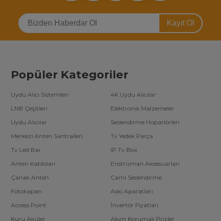
Kayıt Ol
Popüler Kategoriler
Uydu Alıcı Sistemleri
4K Uydu Alıcılar
LNB Çeşitleri
Elektronik Malzemeler
Uydu Alıcılar
Seslendirme Hoparlörleri
Merkezi Anten Santralleri
Tv Yedek Parça
Tv Led Bar
IP Tv Box
Anten Kabloları
Enstrüman Aksesuarları
Çanak Anten
Cami Seslendirme
Fotokapan
Askı Aparatları
Access Point
İnvertör Fiyatları
Kuru Aküler
Akım Korumalı Prizler