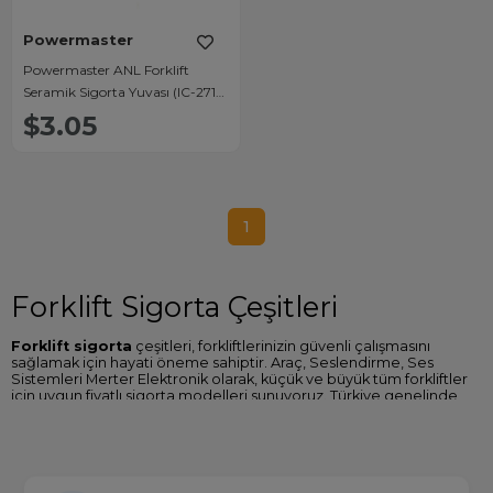
Powermaster
Powermaster ANL Forklift
Seramik Sigorta Yuvası (IC-271F-
H)
$3.05
1
Forklift Sigorta Çeşitleri
Forklift sigorta
çeşitleri, forkliftlerinizin güvenli çalışmasını
sağlamak için hayati öneme sahiptir. Araç, Seslendirme, Ses
Sistemleri Merter Elektronik olarak, küçük ve büyük tüm forkliftler
için uygun fiyatlı sigorta modelleri sunuyoruz. Türkiye genelinde
geniş bir servis ağına sahip olan firmamız, en kaliteli forklift sigorta
ürünleriyle hizmetinizde.
Amfi Sigorta Fiyatları