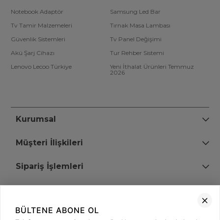
Notebook Adaptör
Samsung Led Bar
Tv Tamir Malzemeleri
Tırnak Masa Lambası
Güvenlik Sistemleri
Tv Panel Değişimi
Akü Şarj Cihazı
Tur Rehber Sistemi
Lenovo Lecoo Türkiye
Yeni İthalat Ürünleri Temmuz
2026
Kurumsal
Müşteri İlişkileri
Sipariş İşlemleri
Bize Ulaşın
BÜLTENE ABONE OL
+90 (850) 473 08 08