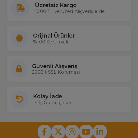
Web sitemizde, farklı amper değerlerine sahip çeşitli
amfi
Ücretsiz Kargo
sigorta
modellerini inceleyebilir, özelliklerini karşılaştırarak
1000 TL ve Üzeri Alışverişlerde
ihtiyacınıza en uygun olanı bulabilirsiniz. Türkiye’nin en büyük
gerçek stoklu elektronik mağazası olan Merter Elektronik’ten, en
ucuz
forklift sigorta fiyatları
ile güvenilir alışverişin tadını
çıkarabilirsiniz.
Orijinal Ürünler
%100 Sertifikalı
Güvenli Alışveriş
256Bit SSL Koruması
Kolay İade
14 İş Günü İçinde