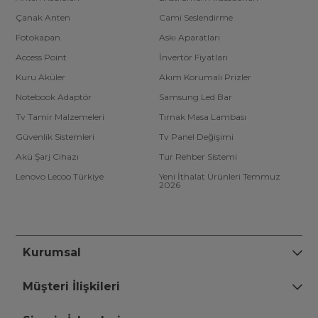
Çanak Anten
Cami Seslendirme
Fotokapan
Askı Aparatları
Access Point
İnvertör Fiyatları
Kuru Aküler
Akım Korumalı Prizler
Notebook Adaptör
Samsung Led Bar
Tv Tamir Malzemeleri
Tırnak Masa Lambası
Güvenlik Sistemleri
Tv Panel Değişimi
Akü Şarj Cihazı
Tur Rehber Sistemi
Lenovo Lecoo Türkiye
Yeni İthalat Ürünleri Temmuz
2026
Kurumsal
Müşteri İlişkileri