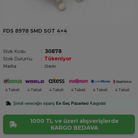
FDS 8978 SMD SOT 4+4
Son 12 saatte
12
kişi sepetine ekledi!
30878
Stok Kodu
Tükeniyor
Stok Durumu
:
Marka
:
Oem
4 Taksit
4 Taksit
4 Taksit
4 Taksit
4 Taksit
4 Taksit
Şimdi vereceğin sipariş
En Geç Pazartesi
Kargoda!
1000 TL ve üzeri alışverişlerde
KARGO BEDAVA