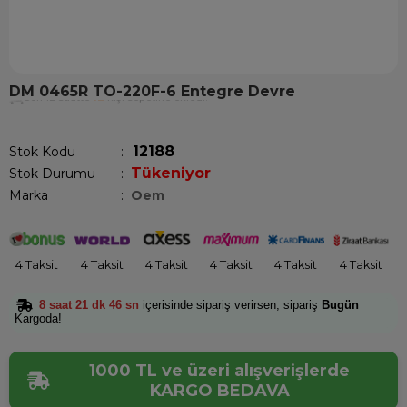
DM 0465R TO-220F-6 Entegre Devre
Son 12 saatte
12
kişi sepetine ekledi!
12188
Stok Kodu
Tükeniyor
Stok Durumu
:
Marka
:
Oem
4 Taksit
4 Taksit
4 Taksit
4 Taksit
4 Taksit
4 Taksit
8 saat 21 dk 45 sn
içerisinde sipariş verirsen, sipariş
Bugün
Kargoda!
1000 TL ve üzeri alışverişlerde
KARGO BEDAVA