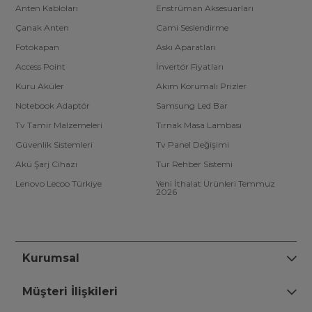
Anten Kabloları
Enstrüman Aksesuarları
Çanak Anten
Cami Seslendirme
Fotokapan
Askı Aparatları
Access Point
İnvertör Fiyatları
Kuru Aküler
Akım Korumalı Prizler
Notebook Adaptör
Samsung Led Bar
Tv Tamir Malzemeleri
Tırnak Masa Lambası
Güvenlik Sistemleri
Tv Panel Değişimi
Akü Şarj Cihazı
Tur Rehber Sistemi
Lenovo Lecoo Türkiye
Yeni İthalat Ürünleri Temmuz
2026
Kurumsal
Müşteri İlişkileri