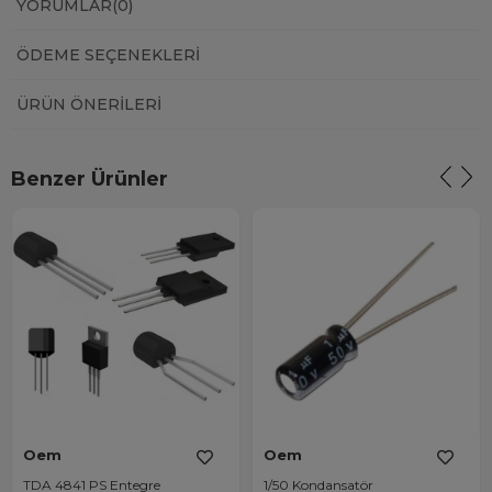
YORUMLAR
(0)
ÖDEME SEÇENEKLERI
ÜRÜN ÖNERILERI
Benzer Ürünler
Oem
Oem
TDA 4841 PS Entegre
1/50 Kondansatör