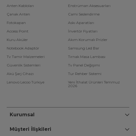
Anten Kabloları
Enstrüman Aksesuarları
Çanak Anten
Cami Seslendirme
Fotokapan
Askı Aparatları
Access Point
İnvertör Fiyatları
Kuru Aküler
Akım Korumalı Prizler
Notebook Adaptör
Samsung Led Bar
Tv Tamir Malzemeleri
Tırnak Masa Lambası
Güvenlik Sistemleri
Tv Panel Değişimi
Akü Şarj Cihazı
Tur Rehber Sistemi
Lenovo Lecoo Türkiye
Yeni İthalat Ürünleri Temmuz
2026
Kurumsal
Müşteri İlişkileri