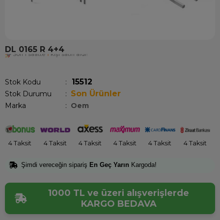
DL 0165 R 4+4
Son 1 saatte
1
kişi satın aldı!
15512
Stok Kodu
Son Ürünler
Stok Durumu
:
Marka
:
Oem
4 Taksit
4 Taksit
4 Taksit
4 Taksit
4 Taksit
4 Taksit
Şimdi vereceğin sipariş
En Geç Yarın
Kargoda!
1000 TL ve üzeri alışverişlerde
KARGO BEDAVA