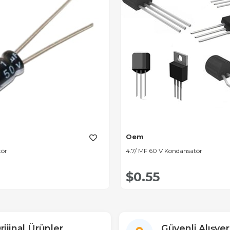
Oem
tör
4.7/ MF 60 V Kondansatör
$0.55
rijinal Ürünler
Güvenli Alışver