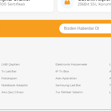
100 Sertifikalı
256Bit SSL Korum
LNB Çeşitleri
Elektronik Malzemeler
U
Tv Led Bar
IP Tv Box
A
Fotokapan
Askı Aparatları
A
Notebook Adaptör
Samsung Led Bar
T
Akü Şarj Cihazı
Tur Rehber Sistemi
L