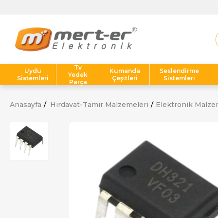
Tv
Uydu
Kumanda
Seslendirme
Yedek
Sistemleri
Çeşitleri
Sistemleri
Parça
Anasayfa
Hırdavat-Tamir Malzemeleri
Elektronik Malze