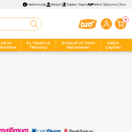
Hakkımızda
İletişim
Toptan Sipariş
Yetkili Satıcımız Olun
0
Led ve
Ev, Yaşam ve
Hırdavat ve Tamir
Kablo
dınlatma
Teknoloji
Malzemeleri
Çeşitleri