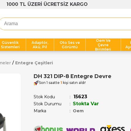
1000 TL ÜZERİ ÜCRETSİZ KARGO
Oem Ve
Güvenlik
Adaptör,
Oto Ses ve
Çevre
Sistemleri
Akü, Pil
Görüntü
Ay
Birimleri
meler
Entegre Çeşitleri
DH 321 DIP-8 Entegre Devre
Son 1 saatte
1
kişi satın aldı!
15623
Stok Kodu
Stokta Var
Stok Durumu
:
Marka
:
Oem