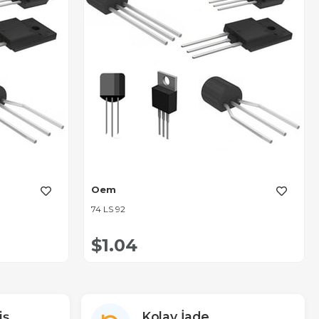
Oem
74 LS 92
$1.04
iş
Kolay İade