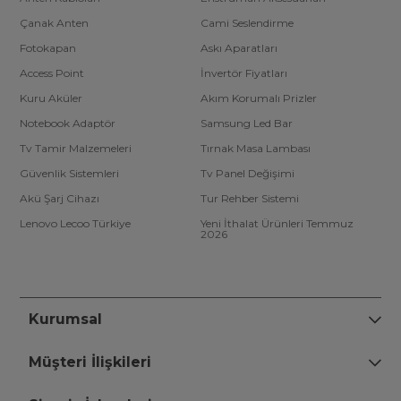
Çanak Anten
Cami Seslendirme
Fotokapan
Askı Aparatları
Access Point
İnvertör Fiyatları
Kuru Aküler
Akım Korumalı Prizler
Notebook Adaptör
Samsung Led Bar
Tv Tamir Malzemeleri
Tırnak Masa Lambası
Güvenlik Sistemleri
Tv Panel Değişimi
Akü Şarj Cihazı
Tur Rehber Sistemi
Lenovo Lecoo Türkiye
Yeni İthalat Ürünleri Temmuz
2026
Kurumsal
Müşteri İlişkileri