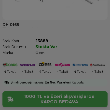
DH 0165
Son 12 saatte
12
kişi sepetine ekledi!
13889
Stok Kodu
Stokta Var
Stok Durumu
:
Marka
:
Oem
4 Taksit
4 Taksit
4 Taksit
4 Taksit
4 Taksit
4 Taksit
Şimdi vereceğin sipariş
En Geç Pazartesi
Kargoda!
1000 TL ve üzeri alışverişlerde
KARGO BEDAVA