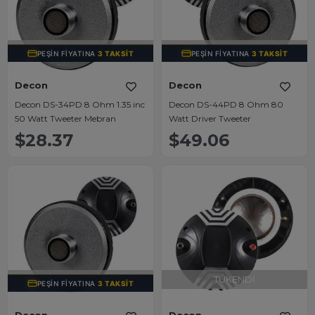
TÜKENDI
TÜKENDI
PEŞIN FIYATINA
3 TAKSIT
PEŞIN FIYATINA
3 TAKSIT
Decon
Decon
Decon DS-34PD 8 Ohm 1.35 inc
Decon DS-44PD 8 Ohm 80
50 Watt Tweeter Mebran
Watt Driver Tweeter
$28.37
$49.06
TÜKENDI
TÜKENDI
PEŞIN FIYATINA
3 TAKSIT