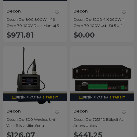
Decon
Decon
Decon Dp-800 800W 4-16
Decon Dp-5200 4 X 200W 4
Ohm 70-100V Rack Montaj 3 U
Ohm 70-100V Usb-Sd 5 X 4
Hat Trafolu Power Amfi
Matrıx Mıxer Amfi
$971.81
$0.00
TÜKENDI
TÜKENDI
PEŞIN FIYATINA
3 TAKSIT
PEŞIN FIYATINA
3 TAKSIT
Decon
Decon
Decon Db-500 Wıreless Uhf
Decon Dp-7212 10 Bölgeli Acil
Yaka Telsiz Mikrofonu
Anons Ünitesi
$126.07
$441.25