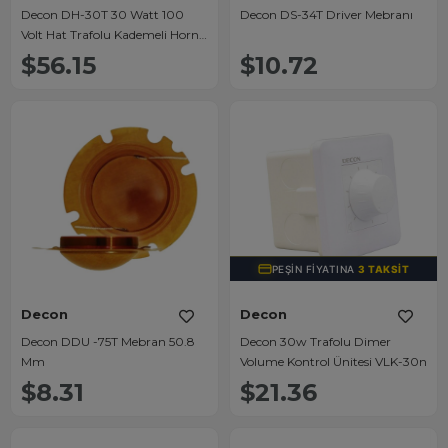
Decon DH-30T 30 Watt 100
Decon DS-34T Driver Mebranı
Volt Hat Trafolu Kademeli Horn
Hoparlör
$56.15
$10.72
PEŞIN FIYATINA
3 TAKSIT
Decon
Decon
Decon DDU -75T Mebran 50.8
Decon 30w Trafolu Dimer
Mm
Volume Kontrol Ünitesi VLK-30n
$8.31
$21.36