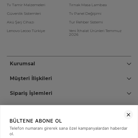
Tv Tamir Malzemeleri
Tırnak Masa Lambası
Güvenlik Sistemleri
Tv Panel Değişimi
Akü Şarj Cihazı
Tur Rehber Sistemi
Lenovo Lecoo Türkiye
Yeni İthalat Ürünleri Temmuz
2026
Kurumsal
Müşteri İlişkileri
Sipariş İşlemleri
Bize Ulaşın
BÜLTENE ABONE OL
+90 (850) 473 08 08
Telefon numaranı girerek sana özel kampanyalardan haberdar
ol.
Tevfik Bey Mah. Dr. Ali Demir Cd. No:51 Kat:2 Kobi İş Merkezi