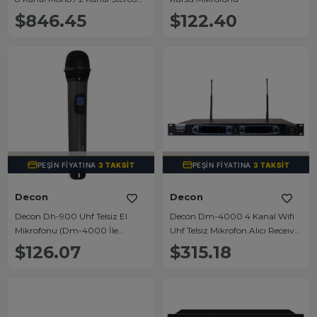
2x650W 12 Kanal Power Mixer
$846.45
$122.40
TÜKENDI
TÜKENDI
PEŞIN FIYATINA
3 TAKSIT
PEŞIN FIYATINA
3 TAKSIT
Decon
Decon
Decon Dh-900 Uhf Telsiz El
Decon Dm-4000 4 Kanal Wifi
Mikrofonu (Dm-4000 İle
Uhf Telsiz Mikrofon Alıcı Receıver
Kullanılır)
(Dh-900-Db-500-Dc-600 İle
$126.07
$315.18
Kullanılır)