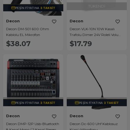
TÜKENDI
PEŞIN FIYATINA
3 TAKSIT
Decon
Decon
Decon DM-501 600 Ohm
Decon VLK-10N 10W Kasalı
Kablolu EL Mikrofon
Trafolu Dimer 24V Roleli Volume
Ses Kontrol Ünitesi
$38.07
$17.79
TÜKENDI
TÜKENDI
PEŞIN FIYATINA
3 TAKSIT
PEŞIN FIYATINA
3 TAKSIT
Decon
Decon
Decon DMP-12P Usb-Bluetooth
Decon Dc-600 Uhf Kablosuz
8 Kanal Mono / 2 Kanal Stereo
Kürsü Mikrofonu