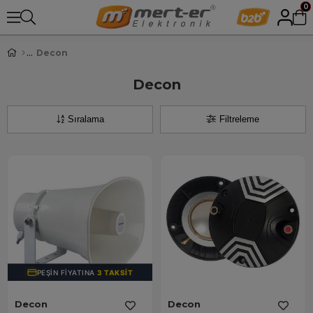
0
Decon
Decon
Sıralama
Filtreleme
PEŞIN FIYATINA
3 TAKSIT
Decon
Decon