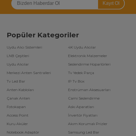
Kayıt Ol
Popüler Kategoriler
Uydu Alıcı Sistemleri
4K Uydu Alıcılar
LNB Çeşitleri
Elektronik Malzemeler
Uydu Alıcılar
Seslendirme Hoparlörleri
Merkezi Anten Santralleri
Tv Yedek Parça
Tv Led Bar
IP Tv Box
Anten Kabloları
Enstrüman Aksesuarları
Çanak Anten
Cami Seslendirme
Fotokapan
Askı Aparatları
Access Point
İnvertör Fiyatları
Kuru Aküler
Akım Korumalı Prizler
Notebook Adaptör
Samsung Led Bar