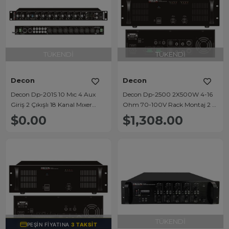
TÜKENDI
TÜKENDI
Decon
Decon
Decon Dp-201S 10 Mıc 4 Aux
Decon Dp-2500 2X500W 4-16
Giriş 2 Çıkışlı 18 Kanal Mıxer
Ohm 70-100V Rack Montaj 2 U
Preamfi [Acil]
Hat Trafolu Power Amfi
$0.00
$1,308.00
TÜKENDI
TÜKENDI
PEŞIN FIYATINA
3 TAKSIT