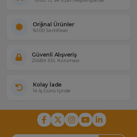
1000 TL ve Üzeri Alışverişlerde
Decon’un hoparlör üniteleri, sesin doğru şekilde iletilmesini ve her
frekansın net bir biçimde duyulmasını sağlar. Membranlar ise sesin
doğru tonlarda ve bozulmadan yayılarak dinleyicilere kusursuz bir
deneyim sunar. Bunun yanı sıra, Decon seslendirme amfileri, sesin
gücünü ve kalitesini artırarak en büyük etkinliklerde bile
Orijinal Ürünler
mükemmel performans sağlar.
%100 Sertifikalı
Decon Seslendirme Amfileri
, güçlü ses çıkışı ve uzun süreli
dayanıklılığı ile her türlü ses sisteminde profesyonel kullanım için
mükemmel bir tercihtir. Hemen deneyin ve ses sistemlerinizi bir
üst seviyeye taşıyın!
Güvenli Alışveriş
256Bit SSL Koruması
Kolay İade
14 İş Günü İçinde