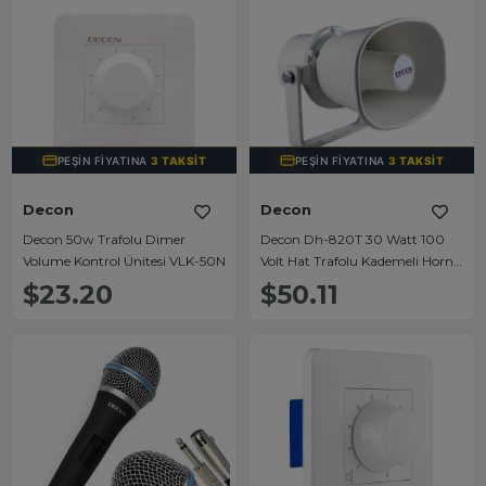
PEŞIN FIYATINA
3 TAKSIT
PEŞIN FIYATINA
3 TAKSIT
Decon
Decon
Decon 50w Trafolu Dimer
Decon Dh-820T 30 Watt 100
Volume Kontrol Ünitesi VLK-50N
Volt Hat Trafolu Kademeli Horn
Hoparlör
$23.20
$50.11