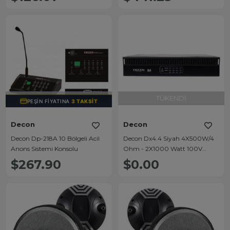
TÜKENDI
TÜKENDI
PEŞIN FIYATINA
3 TAKSIT
Decon
Decon
Decon Dp-218A 10 Bölgeli Acil
Decon Dx4.4 Siyah 4X500W/4
Anons Sistemi Konsolu
Ohm - 2X1000 Watt 100V
Power Amfi
$267.90
$0.00